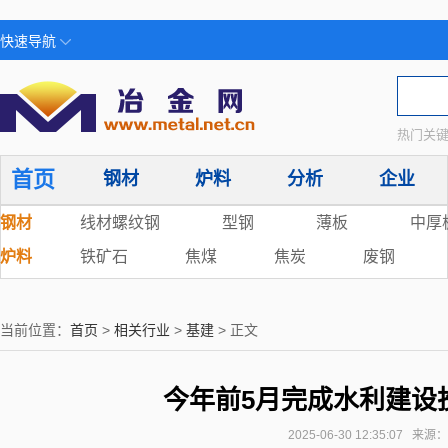
快速导航
热门关键
首页
钢材
炉料
分析
企业
钢材
线材螺纹钢
型钢
薄板
中厚
炉料
铁矿石
焦煤
焦炭
废钢
当前位置：
首页
>
相关行业
>
基建
> 正文
今年前5月完成水利建设投资
2025-06-30 12:35:07 