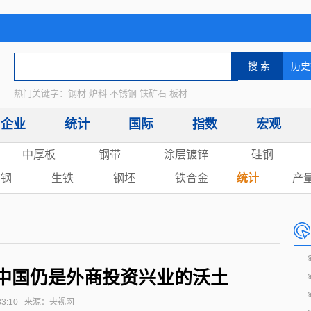
热门关键字：钢材 炉料 不锈钢 铁矿石 板材
企业
统计
国际
指数
宏观
中厚板
钢带
涂层镀锌
硅钢
废钢
生铁
钢坯
铁合金
统计
产
 中国仍是外商投资兴业的沃土
14:33:10 来源：央视网