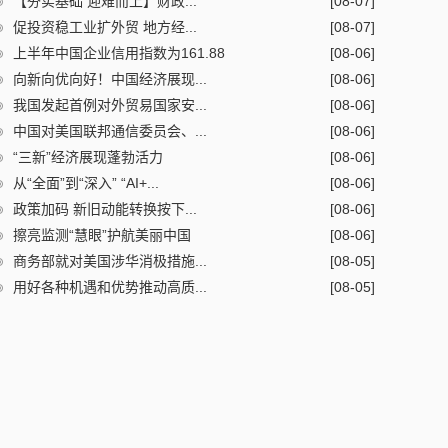
【夯实基础 迎难而上】财政...
[08-07]
促投资稳工业扩外贸 地方经...
[08-07]
上半年中国企业信用指数为161.88
[08-06]
向新向优向好！中国经济展现...
[08-06]
我国发起首例对外贸易国家安...
[08-06]
中国对美国联邦通信委员会、...
[08-06]
“三新”经济展现蓬勃活力
[08-06]
从“全面”到“深入” “AI+...
[08-06]
政策加码 新旧动能转换按下...
[08-06]
擦亮监测“慧眼”护航美丽中国
[08-06]
商务部就对美国涉华消极措施...
[08-05]
用好各种机遇和优势推动高质...
[08-05]