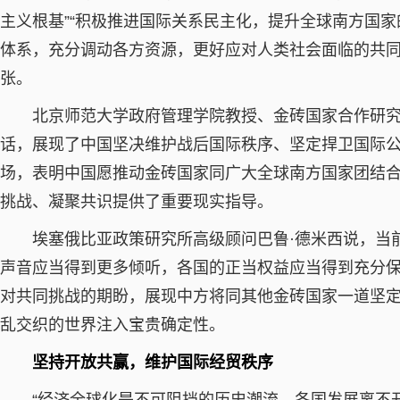
主义根基”“积极推进国际关系民主化，提升全球南方国家
体系，充分调动各方资源，更好应对人类社会面临的共同
张。
北京师范大学政府管理学院教授、金砖国家合作研究
话，展现了中国坚决维护战后国际秩序、坚定捍卫国际
场，表明中国愿推动金砖国家同广大全球南方国家团结
挑战、凝聚共识提供了重要现实指导。
埃塞俄比亚政策研究所高级顾问巴鲁·德米西说，当前
声音应当得到更多倾听，各国的正当权益应当得到充分
对共同挑战的期盼，展现中方将同其他金砖国家一道坚
乱交织的世界注入宝贵确定性。
坚持开放共赢，维护国际经贸秩序