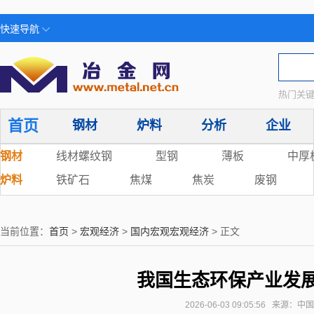
快速导航
热门关键
首页
钢材
炉料
分析
企业
钢材
线材螺纹钢
型钢
薄板
中厚
炉料
铁矿石
焦煤
焦炭
废钢
当前位置：
首页
>
宏观经济
>
国内宏观宏观经济
> 正文
我国生态环保产业发展
2026-06-03 09:05:56 来