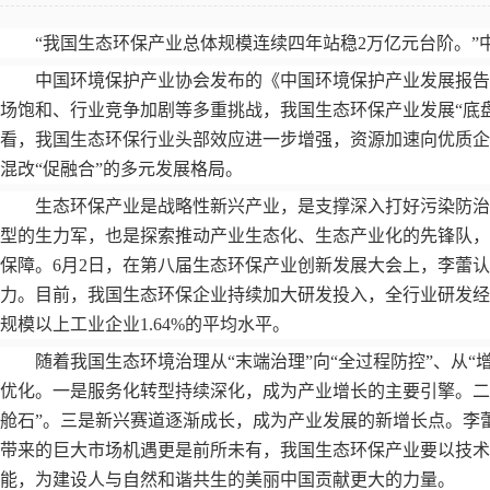
“
我国生态环保产业总体规模连续四年站稳
2
万亿元台阶。
”
中国环境保护产业协会发布的《中国环境保护产业发展报告
场饱和、行业竞争加剧等多重挑战，我国生态环保产业发展
“
底
看，我国生态环保行业头部效应进一步增强，资源加速向优质企
混改
“
促融合
”
的多元发展格局。
生态环保产业是战略性新兴产业，是支撑深入打好污染防
型的生力军，也是探索推动产业生态化、生态产业化的先锋队，
保障。
6
月
2
日，在第八届生态环保产业创新发展大会上，李蕾
力。目前，我国生态环保企业持续加大研发投入，全行业研发经
规模以上工业企业
1.64%
的平均水平。
随着我国生态环境治理从
“
末端治理
”
向
“
全过程防控
”
、从
“
优化。一是服务化转型持续深化，成为产业增长的主要引擎。二
舱石
”
。三是新兴赛道逐渐成长，成为产业发展的新增长点。李
带来的巨大市场机遇更是前所未有，我国生态环保产业要以技术
能，为建设人与自然和谐共生的美丽中国贡献更大的力量。