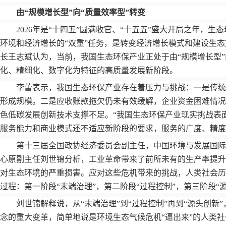
由
“
规模增长型
”
向
“
质量效率型
”
转变
2026
年是
“
十四五
”
圆满收官、
“
十五五
”
盛大开局之年，生态
环境和经济增长的
“
双重
”
任务，是转变经济增长模式和建设生态
长王志斌认为，当前，我国生态环保产业正处于由
“
规模增长型
”
化、精细化、数字化为特征的高质量发展新阶段。
李蕾表示，我国生态环保产业存在着压力与挑战：一是传
形成规模。二是应收账款拖欠仍未有效缓解，企业资金困难情况
色低碳发展创新技术支撑不足。
“
我国生态环保产业现实挑战表
服务能力和商业模式还不适应新阶段的要求，服务的广度、精度
第十三届全国政协经济委员会副主任，中国环境与发展国
心原副主任刘世锦分析，工业革命带来了前所未有的生产率提升
对生态环境的严重损害。应对这些危机带来的挑战，人类社会历
过程：第一阶段
“
末端治理
”
，第二阶段
“
过程控制
”
，第三阶段
“
刘世锦解释说，从
“
末端治理
”
到
“
过程控制
”
再到
“
源头创新
”
念的重大变革，简单地说是环境生态气候危机
“
逼出来
”
的人类社