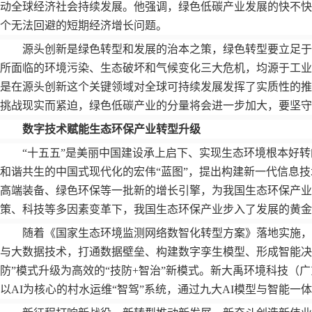
动全球经济社会持续发展。他强调，绿色低碳产业发展的快不快
个无法回避的短期经济增长问题。
源头创新是绿色转型和发展的治本之策，绿色转型要立足
所面临的环境污染、生态破坏和气候变化三大危机，均源于工业
是在源头创新这个关键领域对全球可持续发展发挥了实质性的推
挑战现实而紧迫，绿色低碳产业的分量将会进一步加大，要坚守
数字技术赋能生态环保产业转型升级
“
十五五
”
是美丽中国建设承上启下、实现生态环境根本好转
和谐共生的中国式现代化的宏伟
“
蓝图
”
，提出构建新一代信息技
高端装备、绿色环保等一批新的增长引擎，为我国生态环保产业
策、科技等多因素变革下，我国生态环保产业步入了发展的黄金
随着《国家生态环境监测网络数智化转型方案》落地实施
与大数据技术，打通数据壁垒、构建数字孪生模型、形成智能决
防
”
模式升级为高效的
“
技防
+
智治
”
新模式。新大禹环境科技（广
以
AI
为核心的村水运维
“
智驾
”
系统，通过九大
AI
模型与智能一体