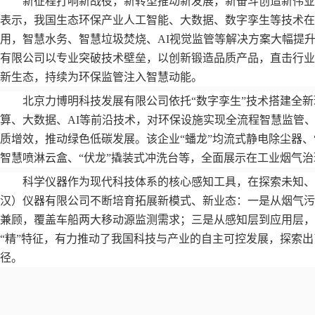
新征程打响新战役，新转型推动新发展，新奋斗创造新伟
表示，我国生态环保产业人工智能、大数据、数字孪生等技术在
用，智慧水务、智慧垃圾焚烧、
AI
视觉监管等解决方案大幅提
有限公司以专业突破技术壁垒，以创新锻造品质产品，直击行业
新生态，持续为环保监管注入智慧动能。
北京力博明科技发展有限公司依托
“
数字孪生
”
技术搭建全新
算、大数据、
AI
等前沿技术，对环保设施实现全流程智慧监管
质增效，推动绿色低碳发展。该企业
“
蟠龙
”
均流式静电除尘器、
智慧喷淋云盒、
“
伏龙
”
撬装式冲洗台等，全面展示在工业烟气治
科学仪器作为现代科技体系的核心感知工具，在探索未知
汉）仪器有限公司不断培育拓展新模式、新业态：一是从烟气污
兼顾，覆盖车船两大移动源监测需求；三是从感知层到应用层，
“
精
”
特征，有力推动了我国科技与产业的自主可控发展，探索出
径。