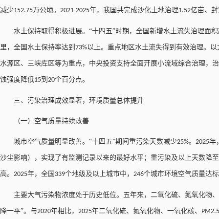
减少
万公顷。
年，我国共完成沙化土地治理
亿亩、封
152.75
2021-2025
1.52
水土保持取得积极进展。
“十四五”时期，全国新增水土流失治理面积
里，全国水土保持率达到
以上。重点地区水土流失得到有效治理。以
73%
水源区、三峡库区等为重点，中央投资支持全面开展小流域综合治理，治
蚀强度降低
到
个百分点。
15
20
三、污染治理成效显著，环境质量总体提升
（一）空气质量持续改善
城市空气质量明显改善。
“十四五”期间重污染天数减少
。
年
25%
2025
沙尘影响），实现了有监测记录以来的最好水平；重污染及以上天数降至
高。
年，全国
个地级及以上城市中，
个城市环境空气质量达标
2025
339
246
主要大气污染物浓度处于历史低位。五年来，二氧化硫、氮氧化物、
降一平”。与
年相比，
年二氧化硫、氮氧化物、一氧化碳、
2020
2025
PM2.