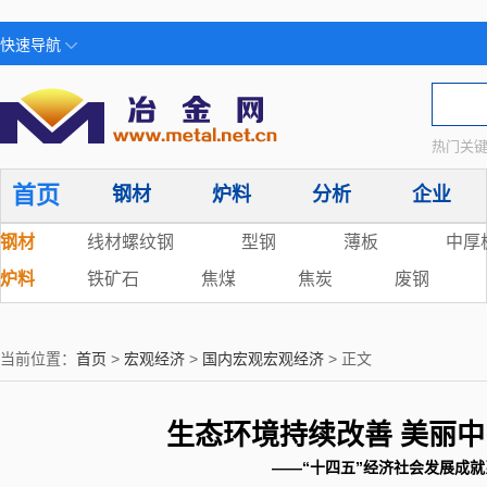
快速导航
热门关键
首页
钢材
炉料
分析
企业
钢材
线材螺纹钢
型钢
薄板
中厚
炉料
铁矿石
焦煤
焦炭
废钢
当前位置：
首页
>
宏观经济
>
国内宏观宏观经济
> 正文
生态环境持续改善 美丽
​——“十四五”经济社会发展成