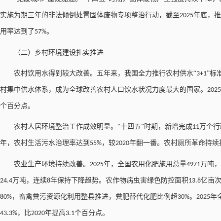
实施为期三年的非法倾倒处置固体废物专项整治行动，截至
年底，推
2025
用率达到了
。
57%
（二）乡村环境建设扎实推进
农村饮用水得到较大改善。五年来，我国全力推行农村供水
“
”标
3+1
村集中供水体系，成为全球改善农村人口饮水状况力度最大的国家。
2025
个百分点。
农村人居环境整治工作成效明显。
“十四五”时期，新增完成
万个行
11
年，农村生活污水治理率达到
，较
年翻一番。农村厕所革命持续
55%
2020
农业生产环境持续改善。
年，全国农用化肥施用总量
万吨，
2025
4971
万吨，连续
年保持下降趋势。农作物病虫害绿色防控面积
亿亩
24.4
8
13.8
，畜禽粪污资源化利用整县推进，粪肥替代化肥比例超
。
年
80%
30%
2025
，比
年提高
个百分点。
43.3%
2020
3.1