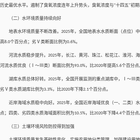
历史最优水平。遏制了臭氧浓度连年上升势头，臭氧浓度与“十四五”初
（二）水环境质量持续向好
地表水环境质量不断改善。
年，全国地表水水质断面（点位）中
2025
高
个百分点；劣Ⅴ类断面比例为
。
8.0
0.6%
河流水质稳步提升。
年，长江、黄河、珠江、松花江、淮河、海
2025
河流水质优良（Ⅰ～Ⅲ类）断面比例为
，比
年提高
个百分点
93.0%
2020
5.6
湖库水质总体好转。
年，全国开展监测的重点湖库中，Ⅰ～Ⅲ类
2025
劣Ⅴ类水质湖库比例为
，比
年下降
个百分点。
3.3%
2020
2.1
近岸海域水质稳中向好。
年，全国近岸海域优良（一、二类）水
2025
点；四类、劣四类水质海域面积比例为
，比
年下降
个百分点
10.5%
2020
4.4
（三）土壤环境风险防控得到加强
土壤环境质量发生基础性变化。实施农用地分类管理，加强建设用地