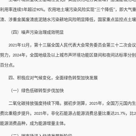
利用率连续
年超过
。农用地土壤污染风险实现“三个降低”，即大气
5
90%
渣、涉重金属废渣底泥随水污染耕地风险明显降低，国家重点监控点土壤
（四）噪声污染治理成效明显
年
月，第十三届全国人民代表大会常务委员会第三十二次会议
2021
12
努力，
年，全国地级及以上城市声环境功能区昼间和夜间达标率分别
2024
百分点。
四、积极应对气候变化，全面绿色转型加快发展
（一）绿色低碳转型步伐加快
二氧化碳排放强度持续下降。据初步测算，
年，全国万元国内生
2025
费比重稳步提升。
年，非化石能源占能源消费总量比重达
，比
2025
21.7%
2
能源消费品种，成为能源增量主体。