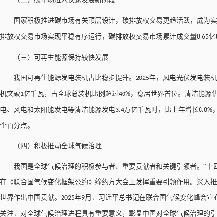
（二）碳市场进入快速发展新阶段
国家积极推进碳市场有关顶层设计，碳排放权交易更趋活跃，成为实
排放权交易市场实现平稳有序运行，碳排放权交易市场累计成交量
亿
8.65
（三）可再生能源保持较快发展
我国可再生能源发电装机占比稳步提升。
年，风电光伏发电装机
2025
机突破
亿千瓦，占全球总装机比例超过
，稳居世界首位。清洁能源
1
40%
电、风电和太阳能发电等清洁能源发电
万亿千瓦时，比上年增长
3.4
8.8%
个百分点。
（四）积极推动全球气候治理
我国是全球气候治理的积极参与者、重要贡献者和关键引领者。
“十
在《联合国气候变化框架公约》缔约方大会上发挥重要引领作用。深入推
世界作出中国贡献。
年
月，习近平总书记在联合国气候变化峰会宣
2025
9
关注，对全球气候治理进程具有重要意义，彰显中国对全球气候治理的引