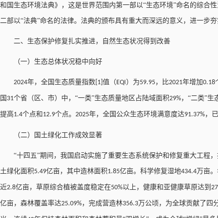
和国生态环境法典》，这是世界范围内第一部以“生态环境”命名的综合
二部以“法典”命名的法律。法典的颁布具有重大而深远的意义，进一步
二、生态保护修复扎实推进，自然生态状况得到改善
（一）生态总体状况稳中向好
年，全国生态质量指数
值（
）为
，比
年增加
2024
[1]
EQI
59.95
2021
0.18
国
个省（区、市）中，“一类”生态质量地区占陆域面积
，“二类”
31
29%
提高
个点和
个点。
年，全国公众生态环境满意度达
，
1.4
12.9
2025
91.37%
（二）国土绿化工作成效显著
“十四五”期间，我国启动实施了重要生态系统保护和修复重大工程，
土绿化面积
亿亩，其中造林面积
亿亩。科学修复湿地
万亩。
5.49
1.85
434.4
近
亿亩，草原综合植被盖度稳定在
以上，健康和亚健康草原达到
2.8
50%
27
亿亩，森林覆盖率达
，完成营造林
万公顷，为全球贡献了四
25.09%
356.3