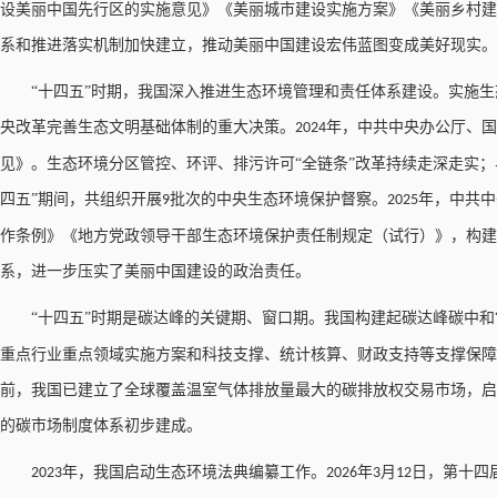
设美丽中国先行区的实施意见》《美丽城市建设实施方案》《美丽乡村建
系和推进落实机制加快建立，推动美丽中国建设宏伟蓝图变成美好现实。
“十四五”时期，我国深入推进生态环境管理和责任体系建设。实施
央改革完善生态文明基础体制的重大决策。
年，中共中央办公厅、国
2024
见》。生态环境分区管控、环评、排污许可“全链条”改革持续走深走实
四五”期间，共组织开展
批次的中央生态环境保护督察。
年，中共中
9
2025
作条例》《地方党政领导干部生态环境保护责任制规定（试行）》，构建
系，进一步压实了美丽中国建设的政治责任。
“十四五”时期是碳达峰的关键期、窗口期。我国构建起碳达峰碳中和
重点行业重点领域实施方案和科技支撑、统计核算、财政支持等支撑保障
前，我国已建立了全球覆盖温室气体排放量最大的碳排放权交易市场，启
的碳市场制度体系初步建成。
年，我国启动生态环境法典编纂工作。
年
月
日，第十四
2023
2026
3
12