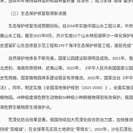
米，连续
年保持森林面积和森林蓄积量“双增长”，成为全球“增绿”最
40
（三）生态保护修复取得新进展
生态保护修复完成预期目标。自
年实施中国山水工程以来，中央
2016
展山水工程。截至
年
月，共计实施
个山水林田湖草沙一体化保护
2025
8
52
史遗留矿山生态修复示范工程和
个海洋生态保护修复工程，提前完成“
195
自然保护地体系不断完善。国家公园建设取得明显成效。
年，我
2021
北虎豹、海南热带雨林、武夷山等。
年，《中华人民共和国国家公园
2025
史性跨越，国家植物园体系建设稳妥有序推进。
年，国家出台《中华
2022
法》。同年，制定实施《全国湿地保护规划（
）》，全面实施
2021-2030
植物园。
种极度濒危野生动物和
种极小种群植物得到有效保护。我国
48
50
濒危野生植物原生境保护点。
荒漠化防治效果显著。我国持续加大荒漠化综合防治力度，加快推进
持续“双缩减”，在全球率先实现土地退化“零增长”。
年，沙化石漠化
2025