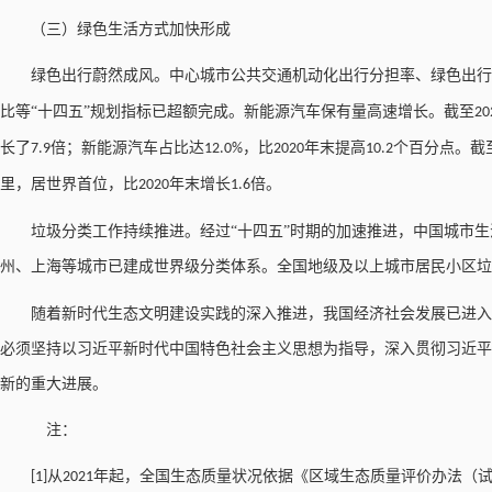
（三）绿色生活方式加快形成
绿色出行蔚然成风。中心城市公共交通机动化出行分担率、绿色出行
比等“十四五”规划指标已超额完成。新能源汽车保有量高速增长。截至
20
长了
倍；新能源汽车占比达
，比
年末提高
个百分点。截
7.9
12.0%
2020
10.2
里，居世界首位，比
年末增长
倍。
2020
1.6
垃圾分类工作持续推进。经过
“十四五”时期的加速推进，中国城市
州、上海等城市已建成世界级分类体系。全国地级及以上城市居民小区垃
随着新时代生态文明建设实践的深入推进，我国经济社会发展已进入
必须坚持以习近平新时代中国特色社会主义思想为指导，深入贯彻习近平
新的重大进展。
注：
从
年起，全国生态质量状况依据《区域生态质量评价办法（
[1]
2021