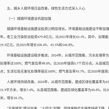
五、城乡人居环境日益改善，绿色生活方式深入人心
（一）城镇环境建设巩固加强
城镇环境基础设施建设投资
明显增长。环境基础设施建设不断加
[2]
年，老工业污染防治投资
亿元，比
年增长
，其中，治理废
479.8
2021
43.1%
亿元，比
年增长
、
和
。
19.5
2021
106.4%
45.5%
146.8%
环境基础设施建设稳步推进。
年，从城市范围看，污水处理率为
2024
处理率达
；燃气普及率
，比
年提高
个百分点。从县城范
100%
98.6%
2020
0.7
点；生活垃圾无害化处理率接近
；燃气普及率
，比
年提高
100%
93.7%
2020
人居环境持续改善。
年，从城市范围看，建成区绿化覆盖率为
2024
43
平方米，增长
。从县城范围看，建成区绿化覆盖率为
，比
15.9
7.4%
40.6%
2
米，增长
。
16.1%
“无废城市”建设加速。“十四五”时期，固体废物产生强度持续下降