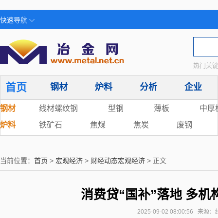
快速导航
热门关键
首页
钢材
炉料
分析
企业
钢材
线材螺纹钢
型钢
薄板
中厚
炉料
铁矿石
焦煤
焦炭
废钢
当前位置：
首页
>
宏观经济
>
财经动态宏观经济
> 正文
消费贷“国补”落地 多
2025-09-02 08:00:56 