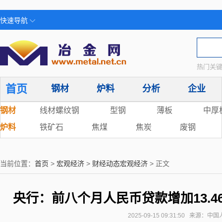
快速导航
热门关键
首页
钢材
炉料
分析
企业
钢材
线材螺纹钢
型钢
薄板
中厚
炉料
铁矿石
焦煤
焦炭
废钢
当前位置：
首页
>
宏观经济
>
财经动态宏观经济
> 正文
央行：前八个月人民币贷款增加13.46
2025-09-15 09:31:50 来源