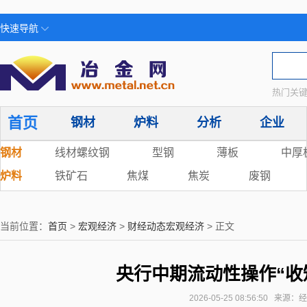
快速导航
热门关键
首页
钢材
炉料
分析
企业
钢材
线材螺纹钢
型钢
薄板
中厚
炉料
铁矿石
焦煤
焦炭
废钢
当前位置：
首页
>
宏观经济
>
财经动态宏观经济
> 正文
央行中期流动性操作“收
2026-05-25 08:56:50 来