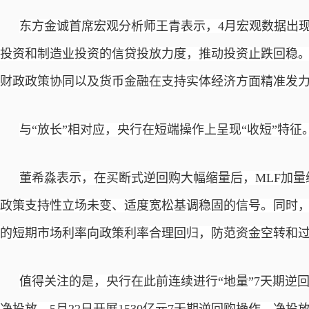
东方金诚首席宏观分析师王青表示，
4月宏观数据出
投资和制造业投资的信贷投放力度，推动投资止跌回稳。
财政政策协同以及货币金融在支持实体经济方面精准发
与
“放长”相对应，央行在短端操作上呈现“收短”特征
董希淼表示，在买断式逆回购大幅缩量后，
MLF加
政策支持性立场未变、适度宽松基调稳固的信号。同时
的短期市场利率向政策利率合理回归，防范资金空转和
值得关注的是，央行在此前连续进行
“地量”7天期