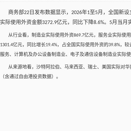
商务部
日发布数据显示，
年
至
月，全国新设
22
2026
1
5
实际使用外资金额
亿元，同比下降
。
月当月
3272.9
8.6%
5
从行业看，制造业实际使用外资
亿元，服务业实际使用
869.7
亿元，同比增长
，占全国实际使用外资的
，较
1301.4
19.4%
39.8%
服务、计算机及办公设备制造业、电子及通信设备制造业实际使
从来源地看，沙特阿拉伯、马来西亚、瑞士、美国实际对华
（含通过自由港投资数据）。