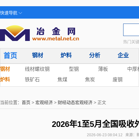
快速导航
热门关键
首页
钢材
炉料
分析
企业
钢材
线材螺纹钢
型钢
薄板
中厚
炉料
铁矿石
焦煤
焦炭
废钢
当前位置：
首页
>
宏观经济
>
财经动态宏观经济
> 正文
2026年1至5月全国吸收外
2026-06-23 08:04:12 