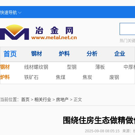
快速导航
热门关键
首页
钢材
炉料
分析
企业
钢材
线材螺纹钢
型钢
薄板
中厚
炉料
铁矿石
焦煤
焦炭
废钢
当前位置：
首页
>
相关行业
>
房地产
> 正文
围绕住房生态做精做
2025-09-08 08:05:15 