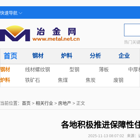
快速导航
热门关键
首页
钢材
炉料
分析
企业
钢材
线材螺纹钢
型钢
薄板
中厚
炉料
铁矿石
焦煤
焦炭
废钢
当前位置：
首页
>
相关行业
>
房地产
> 正文
各地积极推进保障性
2025-11-13 08:07:02 