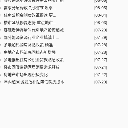
顺应需求更好发挥住房公积金作用
[08-05]
需求分层释放 7月楼市“淡季...
[08-05]
住房公积金制度改革提速 更...
[08-04]
楼市延续修复态势 重点城市...
[08-03]
客观看待存量时代房地产投资缩减
[07-29]
部分能源资源行业企业城镇土...
[07-29]
多地加码购房补贴政策 精准...
[07-28]
房地产市场筑底回稳态势增强
[07-28]
多地推出住房公积金贷款贴息政策
[07-27]
楼市回暖带动家居消费需求释放
[07-24]
房地产市场出现积极变化
[07-22]
年内超80城发放补贴降低购房成本
[07-20]