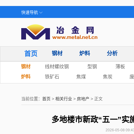
快速导航
首页
钢材
炉料
分析
钢材
线材螺纹钢
型钢
薄板
炉料
铁矿石
焦煤
焦炭
当前位置：
首页
>
相关行业
>
房地产
> 正文
多地楼市新政“五一”实
2026-05-08 