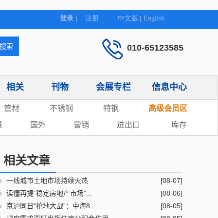
010-65123585
相关
刊物
会展专栏
信息中心
管材
不锈钢
特钢
高级会员区
量
国外
营销
进出口
库存
相关文章
一线城市土地市场持续火热
[08-07]
读懂再提“稳定房地产市场”...
[08-06]
京沪同日“抢地大战”：中海8...
[08-05]