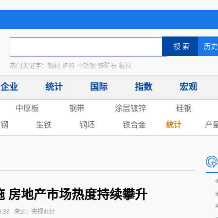
热门关键字：钢材 炉料 不锈钢 铁矿石 板材
企业
统计
国际
指数
宏观
中厚板
钢带
涂层镀锌
硅钢
废钢
生铁
钢坯
铁合金
统计
产
施 房地产市场热度持续攀升
09:43:38 来源：央视财经