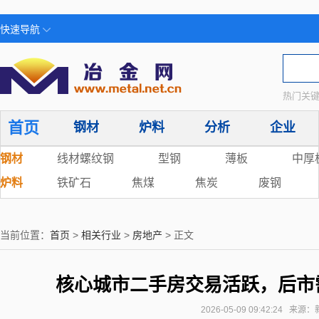
快速导航
热门关键
首页
钢材
炉料
分析
企业
钢材
线材螺纹钢
型钢
薄板
中厚
炉料
铁矿石
焦煤
焦炭
废钢
当前位置：
首页
>
相关行业
>
房地产
> 正文
核心城市二手房交易活跃，后市
2026-05-09 09:42:24 来