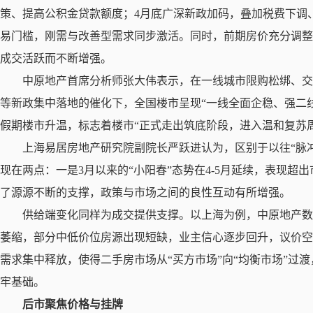
策、提高公积金贷款额度；4月底广深新政加码，叠加税费下调
易门槛，刚需与改善型需求同步激活。同时，前期房价充分调整
成交活跃而不断增强。
中原地产首席分析师张大伟表示，在一线城市限购松绑、
等新政集中落地的催化下，全国楼市呈现“一线全面企稳、强二线
假期楼市升温，标志着楼市“正式走出筑底阶段，进入温和复苏周
上海易居房地产研究院副院长严跃进认为，区别于以往“脉冲
现在两点：一是3月以来的“小阳春”态势在4-5月延续，表现
了源源不断的支撑，政策与市场之间的良性互动有所增强。
供给端变化同样为成交提供支撑。以上海为例，中原地产
萎缩，部分中低价位房源出现短缺，业主信心逐步回升，议价空
需求集中释放，使得二手房市场从“买方市场”向“均衡市场”过
牢基础。
后市聚焦价格与挂牌