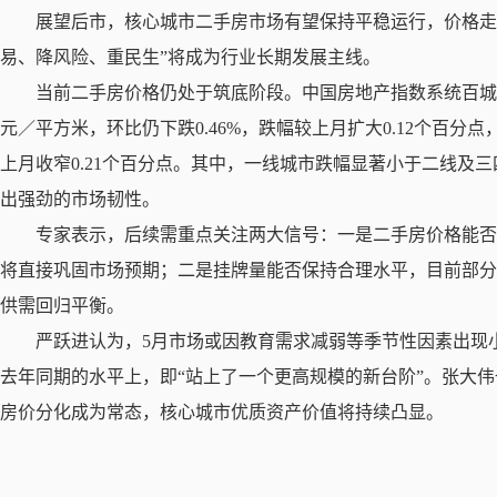
展望后市，核心城市二手房市场有望保持平稳运行，价格走
易、降风险、重民生”将成为行业长期发展主线。
当前二手房价格仍处于筑底阶段。中国房地产指数系统百城价
元／平方米，环比仍下跌0.46%，跌幅较上月扩大0.12个百分点
上月收窄0.21个百分点。其中，一线城市跌幅显著小于二线及三
出强劲的市场韧性。
专家表示，后续需重点关注两大信号：一是二手房价格能
将直接巩固市场预期；二是挂牌量能否保持合理水平，目前部分
供需回归平衡。
严跃进认为，5月市场或因教育需求减弱等季节性因素出现
去年同期的水平上，即“站上了一个更高规模的新台阶”。张大
房价分化成为常态，核心城市优质资产价值将持续凸显。