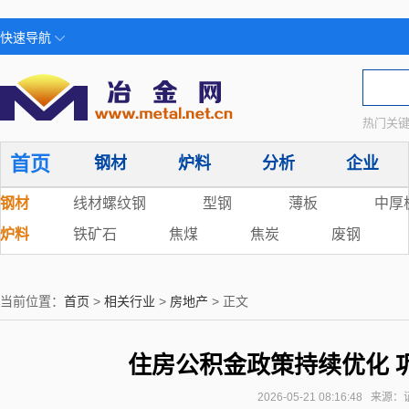
快速导航
热门关键
首页
钢材
炉料
分析
企业
钢材
线材螺纹钢
型钢
薄板
中厚
炉料
铁矿石
焦煤
焦炭
废钢
当前位置：
首页
>
相关行业
>
房地产
> 正文
住房公积金政策持续优化 
2026-05-21 08:16:48 