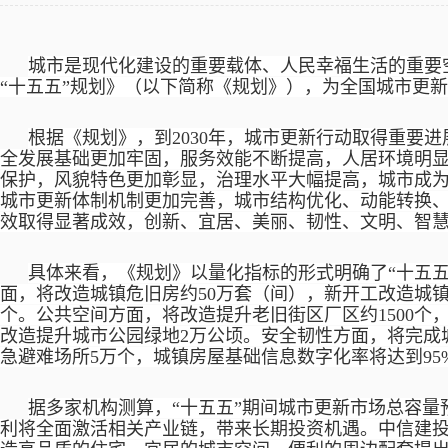
城市是现代化建设的重要载体、人民幸福生活的重要空
“十五五”规划》（以下简称《规划》），为全国城市更新
根据《规划》，到
2030年，城市更新行动取得重要
全发展基础更加牢固，服务效能不断提高，人居环境明
保护，风貌特色更加彰显，治理水平大幅提高，城市成为人
城市更新体制机制更加完善，城市结构优化、动能转换
效取得显著成效，创新、宜居、美丽、韧性、文明、智
具体来看，《规划》以量化指标的形式明确了
“十五
面，将改造城镇危旧房约50万套（间），新开工改造城镇老
个。公共空间方面，将改造提升老旧街区厂区约1500个，
改造提升城市公园绿地2万公顷。安全韧性方面，将完成城
急避难场所5万个，城镇房屋基础信息数字化率将达到95
据多家机构测算，
“十五五”期间城市更新市场总容量
利将全面激活相关产业链，带来长期投资机遇。中信建