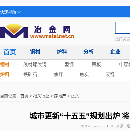
快速导航
热门关键
首页
钢材
炉料
分析
企业
钢材
线材螺纹钢
型钢
薄板
中厚
炉料
铁矿石
焦煤
焦炭
废钢
当前位置：
首页
>
相关行业
>
房地产
> 正文
城市更新“十五五”规划出炉 
2026-05-29 08:31:34 来