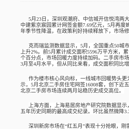
5月23日，深圳观潮府、中信城开信悦湾两
中建紫京宸园累计网签金额7.69亿元，5月再
年季节性降温，在政策利好持续释放下，市场
克而瑞监测数据显示，
5月，全国重点50城
上升2%。前5月累计成交面积5596万平方米，
个百分点，市场回暖力度持续加码。二手房市场
3月至4月水平，但从同比来看，成交面积同比增
作为楼市核心风向标，一线城市回暖势头更
示，
5月北京二手房住宅网签16008套，创下近
北京二手房市场连续两月站稳历史成交高位。
上海方面，上海易居房地产研究院数据显示
五年历史同期的最高成交纪录。环比虽然微降3.
深圳新房市场在
“红五月”表现十分抢眼，刚