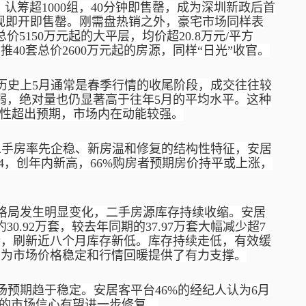
，认筹超1000组，40分钟即售罄，成为深圳新政后首
度实现即开即售罄。刚需盘热销之外，豪宅市场同样表
价5150万元起的大平层，均价超20.8万元/平方
40套总价2600万元起的房源，同样“日光”收官。
历史上
5月通常是春季行情的收尾阶段，成交往往较
幅微弱，绝对量也仍显著高于往年5月的平均水平。这种
续性超出预期，市场内在动能较强。
二手房率先企稳、新房温和修复的结构性特征，安居
64，创年内新高，66%购房者预期房价持平或上涨，
格局发生明显变化，二手房源库存持续收缩。安居
30.92万套，较去年同期的37.97万套大幅减少超7
行，刷新近八个月库存新低。库存持续走低，有效缓
，为市场价格稳定和行情回暖提供了有力支撑。
场预期趋于稳定。安居客平台
46%的经纪人认为6月
业的市场信心有望进一步修复。