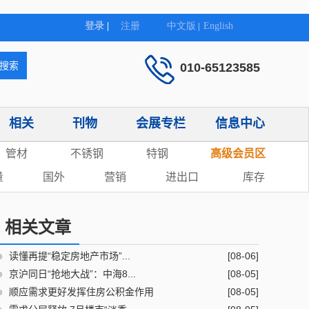
010-65123585
相关
刊物
会展专栏
信息中心
管材
不锈钢
特钢
高级会员区
量
国外
营销
进出口
库存
相关文章
读懂再提“稳定房地产市场”...
[08-06]
京沪同日“抢地大战”：中海8...
[08-05]
顺应需求更好发挥住房公积金作用
[08-05]