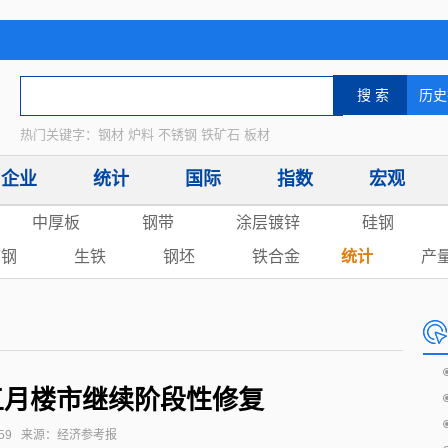
热门关键字：钢材 炉料 不锈钢 铁矿石 板材
企业
统计
国际
指数
宏观
中厚板
钢带
涂层镀锌
硅钢
废钢
生铁
钢坯
铁合金
统计
产
五月楼市继续阶段性修复
8:30:59 来源：经济参考报