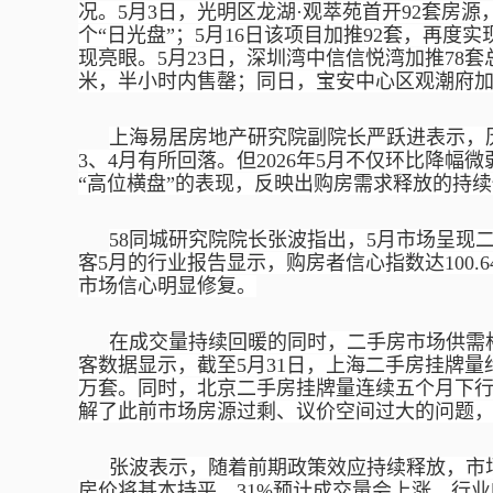
况。5月3日，光明区龙湖·观萃苑首开92套房源
个“日光盘”；5月16日该项目加推92套，再
现亮眼。5月23日，深圳湾中信信悦湾加推78套总
米，半小时内售罄；同日，宝安中心区观潮府加推
上海易居房地产研究院副院长严跃进表示，
3、4月有所回落。但2026年5月不仅环比降
“高位横盘”的表现，反映出购房需求释放的持
58同城研究院院长张波指出，5月市场呈现
客5月的行业报告显示，购房者信心指数达100.
市场信心明显修复。
在成交量持续回暖的同时，二手房市场供需
客数据显示，截至
5月31日，上海二手房挂牌量约
万套。同时，北京二手房挂牌量连续五个月下
解了此前市场房源过剩、议价空间过大的问题
张波表示，随着前期政策效应持续释放，市
房价将基本持平，31%预计成交量会上涨，行