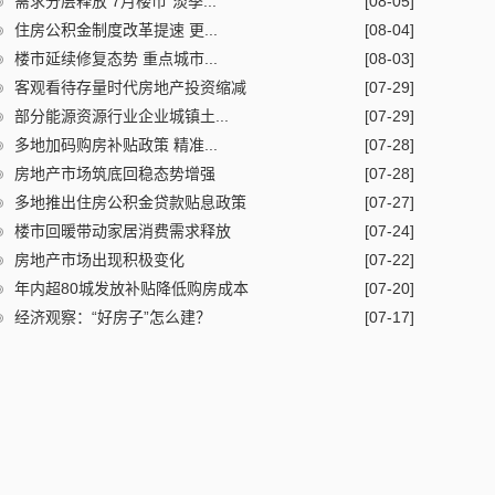
需求分层释放 7月楼市“淡季...
[08-05]
住房公积金制度改革提速 更...
[08-04]
楼市延续修复态势 重点城市...
[08-03]
客观看待存量时代房地产投资缩减
[07-29]
部分能源资源行业企业城镇土...
[07-29]
多地加码购房补贴政策 精准...
[07-28]
房地产市场筑底回稳态势增强
[07-28]
多地推出住房公积金贷款贴息政策
[07-27]
楼市回暖带动家居消费需求释放
[07-24]
房地产市场出现积极变化
[07-22]
年内超80城发放补贴降低购房成本
[07-20]
经济观察：“好房子”怎么建？
[07-17]