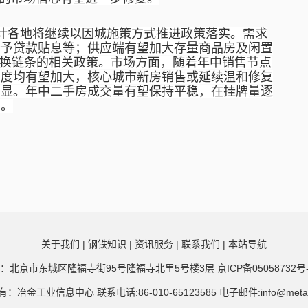
计各地将继续以因城施策方式推进政策落实。需求
给予贷款贴息等；供应端有望加大存量商品房及闲置
置换链条的相关政策。市场方面，随着年中销售节点
力度均有望加大，核心城市新房销售或延续温和修复
凸显。年中二手房成交量有望保持平稳，在挂牌量逐
间。
关于我们
|
钢铁知识
|
资讯服务
|
联系我们
|
本站导航
：北京市东城区隆福寺街95号隆福寺北里5号楼3层
京ICP备05058732号
：冶金工业信息中心 联系电话:86-010-65123585 电子邮件:info@metal.n