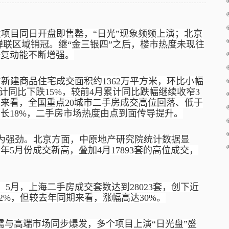
大项目同日开盘即售罄，
“日光”现象频频上演；北京
度蝉联区域销冠。继“金三银四”之后，楼市热度未现往
修复动能不断增强。
市新建商品住宅成交面积约1362万平方米，环比小幅
累计同比下跌15%，较前4月累计同比跌幅继续收窄3
来看，全国重点20城市二手房成交高位回落、低于
长18%，二手房市场热度由点到面传导提升。
为强劲。北京方面，中原地产研究院统计数据显
五年5月份成交新高，叠加4月17893套的高位成交，
，
5月，上海二手房成交套数达到28023套，创下近
2%，但较去年同期来看，涨幅高达30%。
需与高端市场同步爆发，多个项目上演“日光盘”盛