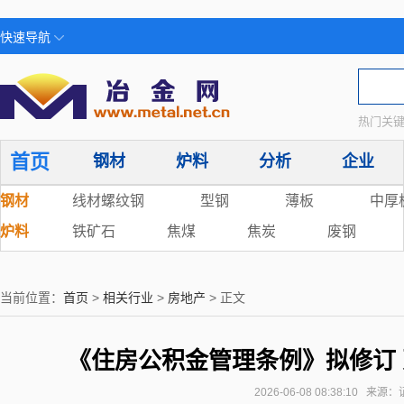
快速导航
热门关键
首页
钢材
炉料
分析
企业
钢材
线材螺纹钢
型钢
薄板
中厚
炉料
铁矿石
焦煤
焦炭
废钢
当前位置：
首页
>
相关行业
>
房地产
> 正文
《住房公积金管理条例》拟修订
2026-06-08 08:38:10 