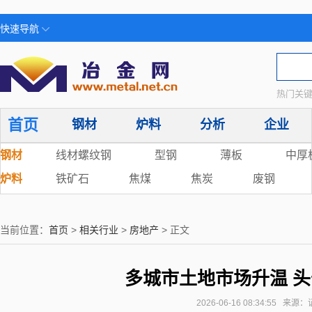
快速导航
热门关键
首页
钢材
炉料
分析
企业
钢材
线材螺纹钢
型钢
薄板
中厚
炉料
铁矿石
焦煤
焦炭
废钢
当前位置：
首页
>
相关行业
>
房地产
> 正文
多城市土地市场升温 
2026-06-16 08:34:55 