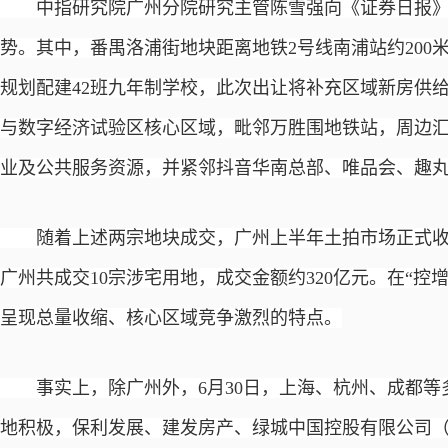
中指研究院广州分院研究主管陈雪强向《证券日报》
势。其中，番禺洛浦街地块距离地铁
2号线南浦站约20
规划配建42班九年制学校，此次出让将补充区域新房供
与数字经济试验区核心区域，毗邻万胜围地铁站，周边
业及公共服务资源，并紧邻抖音华南总部、唯品会、趣
随着上述两宗地块成交，广州上半年土拍市场正式收
广州共成交
10宗涉宅用地，成交金额约320亿元。在“
呈现总量收缩、核心区域竞争激烈的特点。
事实上，除广州外，
6月30日，上海、杭州、成都
地积极，保利发展、建发房产、绿城中国控股有限公司（