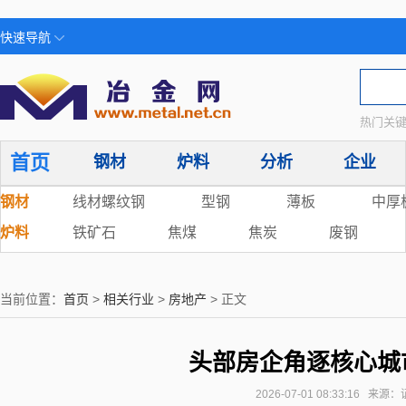
快速导航
热门关键
首页
钢材
炉料
分析
企业
钢材
线材螺纹钢
型钢
薄板
中厚
炉料
铁矿石
焦煤
焦炭
废钢
当前位置：
首页
>
相关行业
>
房地产
> 正文
头部房企角逐核心城
2026-07-01 08:33:16 