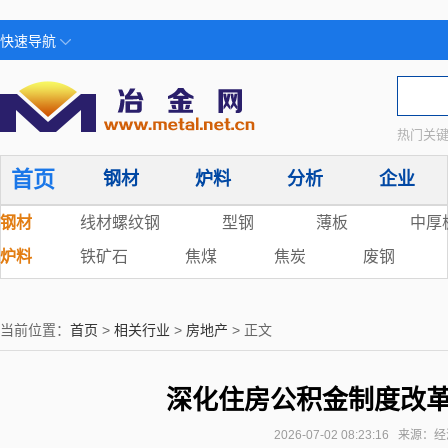
快速导航
热门关键
首页
钢材
炉料
分析
企业
钢材
线材螺纹钢
型钢
薄板
中厚
炉料
铁矿石
焦煤
焦炭
废钢
当前位置：
首页
>
相关行业
>
房地产
> 正文
深化住房公积金制度改革
2026-07-02 08:23:16 来