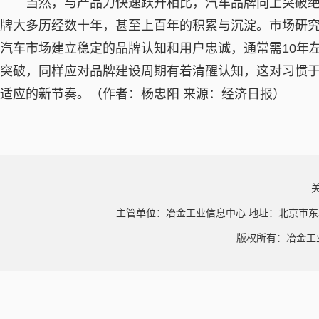
当然，与产品力快速跃升相比，汽车品牌向上突破绝
牌大多历经数十年，甚至上百年的积累与沉淀。市场研
汽车市场建立稳定的品牌认知和用户忠诚，通常需10年
突破，同样应对品牌建设周期有着清醒认知，这对习惯
适应的新节奏。（作者：杨忠阳 来源：经济日报）
主管单位：冶金工业信息中心 地址：北京市东
版权所有：冶金工业信息中