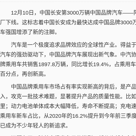
12月10日，中国长安第3000万辆中国品牌汽车——
厂下线。这标志着中国长安成为最快达成中国品牌300
车强国增添了新的注脚。
汽车是一个极度追求品牌效应的全球性产业。得益于
汽车的强劲驱动下，中国品牌汽车展现出新气象。中汽协
牌乘用车共销售1897.8万辆，同比增长19.4%，占乘用车
百分点，再创新高。
中国品牌乘用车市场占有率实现新高的背后，是产品
入，攻克一批技术难题，显著提升产品的质量性能。比如
里；动力电池单体成本大幅降低，寿命不断提高；充电速
乘用车新车占比，从2020年的16.2%提升到今年前三
已成为不少年轻人的新追求。