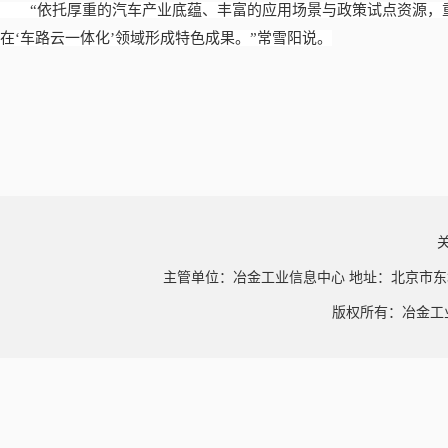
“依托厚重的汽车产业底蕴、丰富的应用场景与政策试点资源，
在‘车路云一体化’领域形成特色成果。”常雪阳说。
主管单位：冶金工业信息中心 地址：北京市东
版权所有：冶金工业信息中