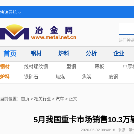
快速导航
热门关键
首页
钢材
炉料
分析
企业
钢材
线材螺纹钢
型钢
薄板
中厚
炉料
铁矿石
焦煤
焦炭
废钢
当前位置：
首页
>
相关行业
>
汽车
> 正文
5月我国重卡市场销售10.3万
2026-06-02 08:40:18 来