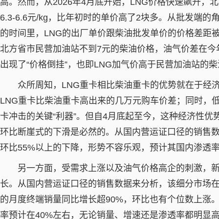
高。然而，从2026年4月底开始，LNG价格快速飙升，
6.3-6.6元/kg，比年初时的单价高了2块多。从批发
的时间里，LNG的出厂单价跟柴油批发单价的价格差距被
北方省市民营加油站不到7元的柴油价格，油气价差在今
出现了“价格倒挂”，也即LNG加气价高于民营加油站的
众所周知，LNG重卡相比柴油重卡的优势就在于经
LNG重卡比柴油重卡高出来的几万元购车价差；同时，
卡冲击的关键“利器”。但自4月底起至今，这种经济性优
环比断崖式的下滑是必然的。从国内营运证口径的销售数
环比55%以上的下降，形势不容乐观，预计其国内渗透率
另一方面，受需求上涨以及油气价格高企的刺激，新
长。从国内营运证口径的销售数据来分析，该细分市场在20
的月度终端销量同比增长超90%，环比也有个位数上涨
率预计在40%左右，无论销量、增速还是渗透率都明显高