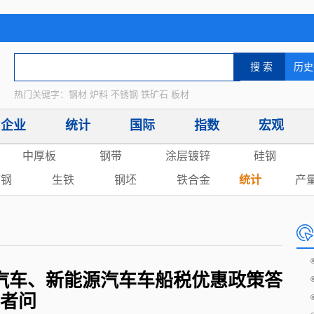
热门关键字：钢材 炉料 不锈钢 铁矿石 板材
企业
统计
国际
指数
宏观
中厚板
钢带
涂层镀锌
硅钢
废钢
生铁
钢坯
铁合金
统计
产
汽车、新能源汽车车船税优惠政策答
者问