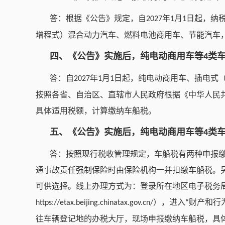
答：根据《公告》规定，自
年
月
日起，纳
2027
1
1
增程式）混合动力汽车、燃料电池商用车、节能汽车
四、《公告》实施后，纯电动商用车等
类
4
答：自
年
月
日起，纯电动商用车、插电式
2027
1
1
按照各省、自治区、直辖市人民政府根据《中华人民
具体适用税额，计算缴纳车船税。
五、《公告》实施后，纯电动商用车等
类
4
答：按照现行税收管理规定，车船税有两种申报
通事故责任强制保险时由保险机构一并扣缴车船税。
可供选择。线上办理方式为：登录所在地区电子税务
），进入
财产和行
https://etax.beijing.chinatax.gov.cn/
“
往车辆登记地的办税大厅，现场申报缴纳车船税，具