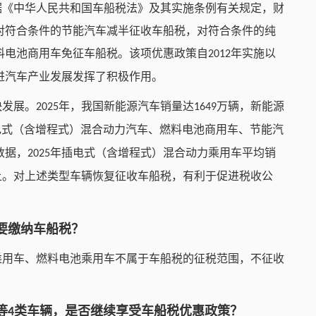
据《中华人民共和国车船税法》及其实施条例有关规定，财
对符合条件的节能汽车减半征收车船税，对符合条件的纯
料电池商用车免征车船税。该项优惠政策自
年实施以
2012
进汽车产业发展发挥了积极作用。
快发展。
年，我国新能源汽车销量达
万辆，新能源
2025
1649
电式（含增程式）混合动力汽车、燃料电池商用车、节能汽
数据，
年插电式（含增程式）混合动力乘用车平均销
2025
上。对上述类型车辆恢复征收车船税，有利于促进税收公
要缴纳车船税？
乘用车、燃料电池乘用车不属于车船税的征税范围，不征收
等
类车辆，是否继续享受车船税优惠政策？
4