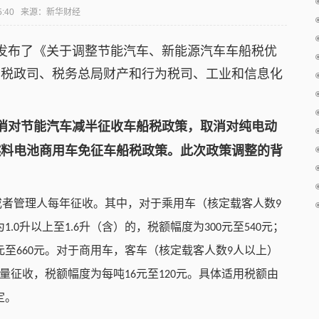
09:15:40 来源：新华财经
发布了《关于调整节能汽车、新
能源汽车车船税优
部税政司、税务总局财产和行为税司、工业和信息化
消对节能汽车减半征收车船税政策，取消对纯电动
燃料电池商用车免征车船税政策。此次政策调整的背
或者管理人每年征收。其中，对于乘用车（核定载客人数
9
为
升以上至
升（含）的，税额幅度为
元至
元；
1.0
1.6
300
540
元至
元。对于商用车，客车（核定载客人数
人以上）
660
9
量征收，税额幅度为每吨
元至
元。具体适用税额由
16
120
定。