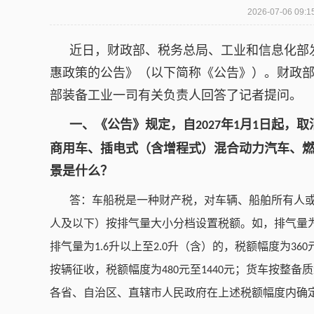
2026-07-06 
近日，财政部、税务总局、工业和信息化部
惠政策的公告》（以下简称《公告》）。财政
部装备工业一司有关负责人回答了记者提问。
一、《公告》规定，自
年
月
日起，取
2027
1
1
商用车、插电式（含增程式）混合动力汽车、
景是什么？
答：车船税是一种财产税，对车辆、船舶所有人
人及以下）按排气量大小分档设置税额。如，排气量
排气量为
升以上至
升（含）的，税额幅度为
1.6
2.0
360
按辆征收，税额幅度为
元至
元；货车按整备质
480
1440
各省、自治区、直辖市人民政府在上述税额幅度内确