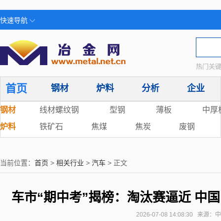
快速导航
热门关键
首页
钢材
炉料
分析
企业
钢材
线材螺纹钢
型钢
薄板
中厚
炉料
铁矿石
焦煤
焦炭
废钢
当前位置：
首页
>
相关行业
>
汽车
> 正文
车市“期中考”揭榜：淘汰赛逼近 中
2026-07-08 14:08:30 来