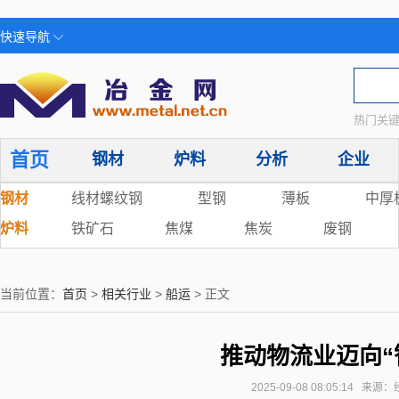
快速导航
热门关键
首页
钢材
炉料
分析
企业
钢材
线材螺纹钢
型钢
薄板
中厚
炉料
铁矿石
焦煤
焦炭
废钢
当前位置：
首页
>
相关行业
>
船运
> 正文
推动物流业迈向“
2025-09-08 08:05:14 