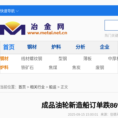
快速导航
热门关键
首页
钢材
炉料
分析
企业
钢材
线材螺纹钢
型钢
薄板
中厚
炉料
铁矿石
焦煤
焦炭
废钢
当前位置：
首页
>
相关行业
>
船运
> 正文
成品油轮新造船订单跌8
2025-09-15 15:00:01 来源