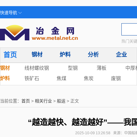
快速导航
热门关键
首页
钢材
炉料
分析
企业
钢材
线材螺纹钢
型钢
薄板
中厚
炉料
铁矿石
焦煤
焦炭
废钢
当前位置：
首页
>
相关行业
>
船运
> 正文
“越造越快、越造越好”——我
2025-10-09 13:26:58 来源：