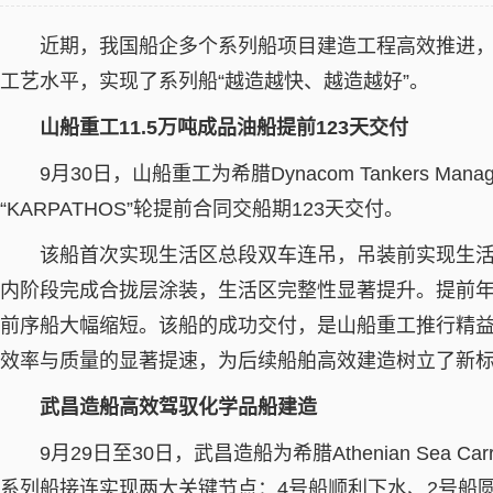
近期，我国船企多个系列船项目建造工程高效推进
工艺水平，实现了系列船“越造越快、越造越好”。
山船重工11.5万吨成品油船提前123天交付
9月30日，山船重工为希腊Dynacom Tankers Mana
“KARPATHOS”轮提前合同交船期123天交付。
该船首次实现生活区总段双车连吊，吊装前实现生
内阶段完成合拢层涂装，生活区完整性显著提升。提前年
前序船大幅缩短。该船的成功交付，是山船重工推行精
效率与质量的显著提速，为后续船舶高效建造树立了新
武昌造船高效驾驭化学品船建造
9月29日至30日，武昌造船为希腊Athenian Sea Ca
系列船接连实现两大关键节点：4号船顺利下水、2号船