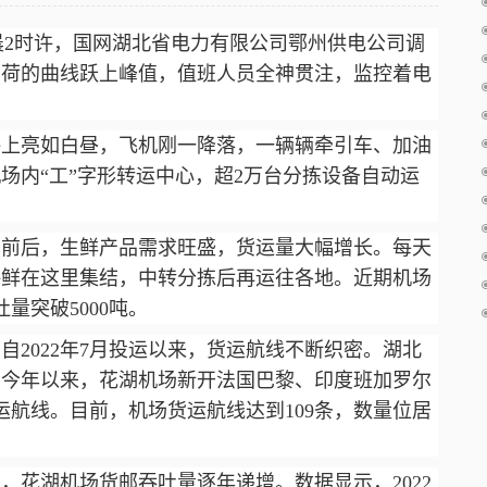
9日凌晨2时许，国网湖北省电力有限公司鄂州供电公司调
负荷的曲线跃上峰值，值班人员全神贯注，监控着电
坪上亮如白昼，飞机刚一降落，一辆辆牵引车、加油
场内“工”字形转运中心，超2万台分拣设备自动运
日前后，生鲜产品需求旺盛，货运量大幅增长。每天
海鲜在这里集结，中转分拣后再运往各地。近期机场
量突破5000吨。
2022年7月投运以来，货运航线不断织密。湖北
，今年以来，花湖机场新开法国巴黎、印度班加罗尔
运航线。目前，机场货运航线达到109条，数量位居
，花湖机场货邮吞吐量逐年递增。数据显示，2022