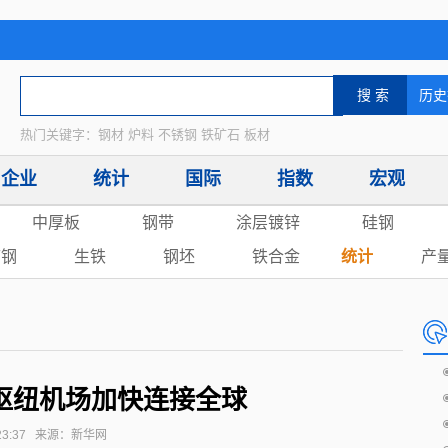
热门关键字：钢材 炉料 不锈钢 铁矿石 板材
企业
统计
国际
指数
宏观
中厚板
钢带
涂层镀锌
硅钢
废钢
生铁
钢坯
铁合金
统计
产
枢纽机场加快连接全球
10:23:37 来源：新华网