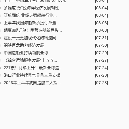
上半年中国海洋生产总值5.5万亿元
[08-04]
多维度“数”说海洋经济发展韧性
[08-04]
订单翻倍 业绩走强船舶行业...
[08-04]
上半年我国海船新承接订单量...
[08-03]
躺赢8艘订单！民营造船新巨头...
[08-03]
建设一张更加现代化的物流网
[07-31]
钢铁巨龙助力经济发展
[07-30]
中国造船业持续领航全球
[07-29]
《综合运输服务发展“十五五...
[07-27]
227艘！订单上升！最新全球造...
[07-24]
港口行业持续景气具备三重支撑
[07-23]
2026年上半年我国造船三大指...
[07-23]