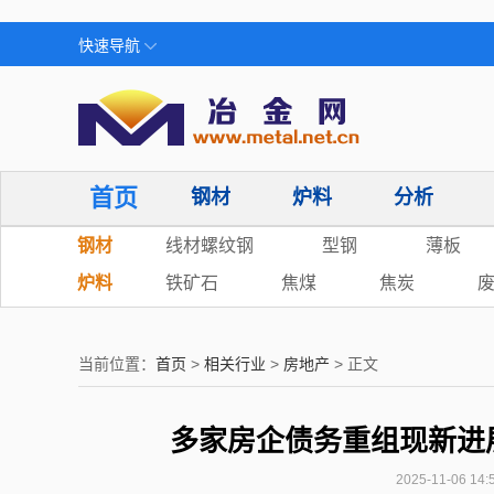
快速导航
首页
钢材
炉料
分析
钢材
线材螺纹钢
型钢
薄板
炉料
铁矿石
焦煤
焦炭
当前位置：
首页
>
相关行业
>
房地产
> 正文
多家房企债务重组现新进展
2025-11-06 