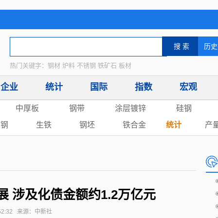
热门关键字：钢材 炉料 不锈钢 铁矿石 板材
企业
统计
国际
指数
宏观
中厚板
钢带
涂层镀锌
硅钢
废钢
生铁
钢坯
铁合金
统计
产
 涉及化债金额约1.2万亿元
14:52:32 来源：中新社