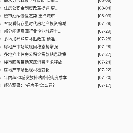
需求分层释放 7月楼市“淡季...
[08-05]
住房公积金制度改革提速 更...
[08-04]
楼市延续修复态势 重点城市...
[08-03]
客观看待存量时代房地产投资缩减
[07-29]
部分能源资源行业企业城镇土...
[07-29]
多地加码购房补贴政策 精准...
[07-28]
房地产市场筑底回稳态势增强
[07-28]
多地推出住房公积金贷款贴息政策
[07-27]
楼市回暖带动家居消费需求释放
[07-24]
房地产市场出现积极变化
[07-22]
年内超80城发放补贴降低购房成本
[07-20]
经济观察：“好房子”怎么建？
[07-17]