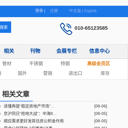
010-65123585
相关
刊物
会展专栏
信息中心
管材
不锈钢
特钢
高级会员区
量
国外
营销
进出口
库存
相关文章
读懂再提“稳定房地产市场”...
[08-06]
京沪同日“抢地大战”：中海8...
[08-05]
顺应需求更好发挥住房公积金作用
[08-05]