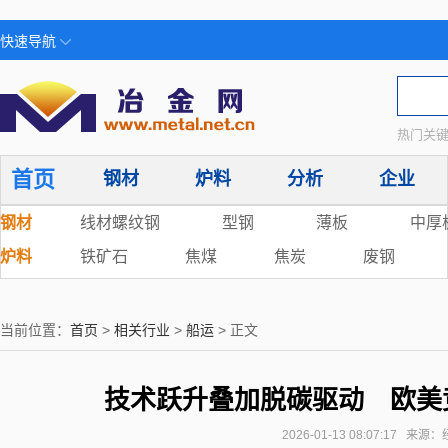
快速导航
热门关键
首页
钢材
炉料
分析
企业
钢材
线材螺纹钢
型钢
薄板
中厚
炉料
铁矿石
焦煤
焦炭
废钢
当前位置：
首页
>
相关行业
>
船运
> 正文
技术跃升叠加脱碳驱动 欧美
2026-01-13 08:07:17 