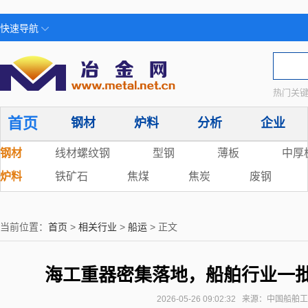
快速导航
热门关键
首页
钢材
炉料
分析
企业
钢材
线材螺纹钢
型钢
薄板
中厚
炉料
铁矿石
焦煤
焦炭
废钢
当前位置：
首页
>
相关行业
>
船运
> 正文
海工重器密集落地，船舶行业一
2026-05-26 09:02:32 来源：中