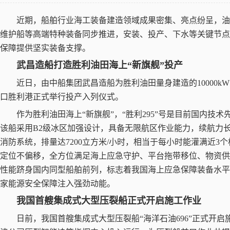
近期，船舶行业海工装备建造领域成果密集、亮点纷呈，
维护船等高端特种装备同步推进，安装、投产、下水等关键节点
保障提供坚实装备支撑。
武昌造船打造胜利油田海上
“
新旗舰
”
投产
近日，由中船集团武昌造船为胜利油田量身建造的
10000kW
口胜利港正式举行投产入列仪式。
作为胜利油田海上
“
新旗舰
”
，
“
胜利
295”
号是目前国内技术
该船采用
B2
级冰区加强设计，具备无限航区作业能力，续航力
消防系统，排量达
7200
立方米
/
小时，相当于每小时能灌满近
3
个
定位不偏移，全方位满足海上应急守护、平台拖带移位、物资供
性能跻身国内同型船舶前列，标志着我国海上应急保障装备水平
家能源安全保障注入强劲动能。
我国首艘集成式大型压裂船正式开启施工作业
日前，我国首艘集成式大型压裂船
“
海洋石油
696”
正式开启