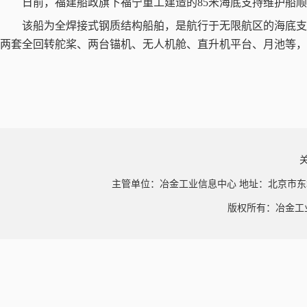
日前，福建船政旗下福宁重工建造的
85
米海底支持维护船顺
该船为全焊接式钢质结构船舶，是航行于无限航区的海底
两套全回转舵桨、两台锚机、无人机舱、直升机平台、月池等，
主管单位：冶金工业信息中心 地址：北京市东
版权所有：冶金工业信息中