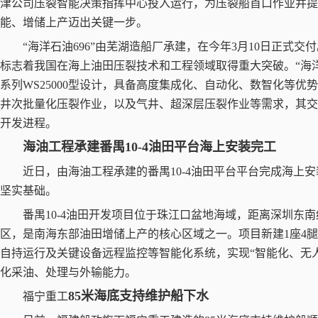
津公司压裂智能决策指挥中心投入运行，为压裂船首口作业井提
能、增储上产迈出关键一步。
“
海洋石油
696”
由芜湖造船厂承建，在今年
3
月
10
日正式交付
标志着我国在海上油田压裂技术和工程领域取得重大突破。
“
海
系列
WS25000
型设计，具备高度集成化、自动化、数智化等优势
井次批量化压裂作业，以及气井、超深层压裂作业等需求，其交
开发进程。
海油工程承建番禺
10-4
油田平台海上安装完工
近日，由海油工程承建的番禺
10-4
油田平台平台完成海上安
坚实基础。
番禺
10-4
油田开发项目位于珠江口盆地海域，距离深圳东南
区，是南海东部油田增储上产的核心区域之一。项目新建
1
座
4
腿
自持运行及关键设备远程监控等智能化系统，实现
“
智能化、无
化采油、处理与外输能力。
85
米海底支持维护船下水
福宁重工