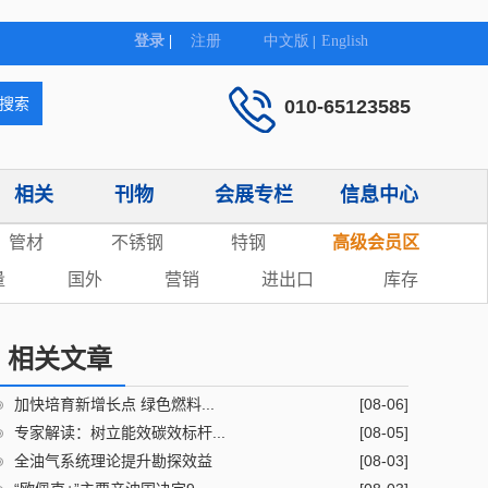
010-65123585
相关
刊物
会展专栏
信息中心
管材
不锈钢
特钢
高级会员区
量
国外
营销
进出口
库存
相关文章
加快培育新增长点 绿色燃料...
[08-06]
专家解读：树立能效碳效标杆...
[08-05]
全油气系统理论提升勘探效益
[08-03]