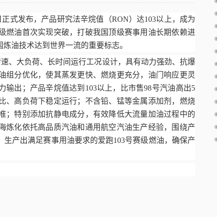
日正式发布，产品研究法辛烷值（
RON
）达
103
以上，成为
级燃油首次实现突破，打破我国顶级赛事用油长期依赖进
国炼油技术达到世界一流的重要标志。
转速、大负荷、长时间运行工况设计，具有动力强劲、抗爆
油组分优化，使其蒸发更快、燃烧更充分，油门响应更灵
力输出；产品辛烷值达到
103
以上，比市售
98
号汽油高出
5
比、高负荷下稳定运行；不含铅、锰等金属添加剂，燃烧
准；特别添加抗静电成分，有效降低大流量加油过程中的
海炼化依托高品质汽油和通用航空汽油生产经验，围绕产
，生产出满足赛事用油要求的爱跑
103
号赛级燃油，确保产