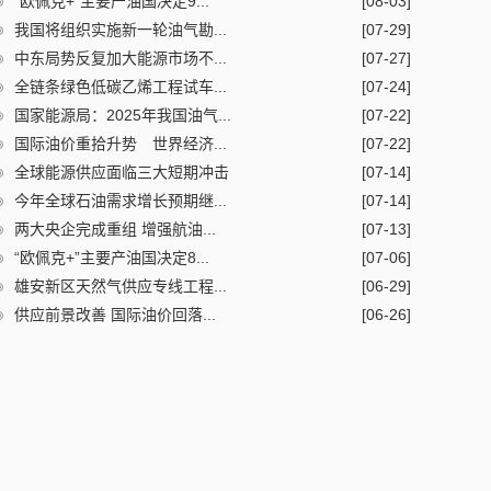
“欧佩克+”主要产油国决定9...
[08-03]
我国将组织实施新一轮油气勘...
[07-29]
中东局势反复加大能源市场不...
[07-27]
全链条绿色低碳乙烯工程试车...
[07-24]
国家能源局：2025年我国油气...
[07-22]
国际油价重拾升势 世界经济...
[07-22]
全球能源供应面临三大短期冲击
[07-14]
今年全球石油需求增长预期继...
[07-14]
两大央企完成重组 增强航油...
[07-13]
“欧佩克+”主要产油国决定8...
[07-06]
雄安新区天然气供应专线工程...
[06-29]
供应前景改善 国际油价回落...
[06-26]