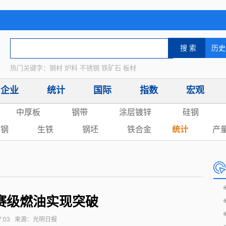
热门关键字：钢材 炉料 不锈钢 铁矿石 板材
企业
统计
国际
指数
宏观
中厚板
钢带
涂层镀锌
硅钢
废钢
生铁
钢坯
铁合金
统计
产
赛级燃油实现突破
09:17:03 来源：光明日报