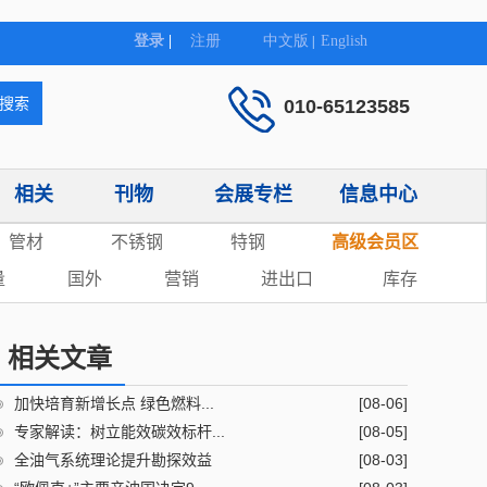
010-65123585
相关
刊物
会展专栏
信息中心
管材
不锈钢
特钢
高级会员区
量
国外
营销
进出口
库存
相关文章
加快培育新增长点 绿色燃料...
[08-06]
专家解读：树立能效碳效标杆...
[08-05]
全油气系统理论提升勘探效益
[08-03]