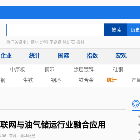
热门关键字：钢材 炉料 不锈钢 铁矿石 板材
企业
统计
国际
指数
宏观
中厚板
钢带
涂层镀锌
硅钢
废钢
生铁
钢坯
铁合金
统计
产
联网与油气储运行业融合应用
08:24:06 来源：新华财经