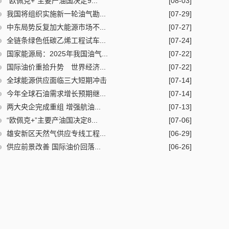
“欧佩克+”主要产油国决定9...
[08-03]
我国将组织实施新一轮油气勘...
[07-29]
中东局势反复加大能源市场不...
[07-27]
全链条绿色低碳乙烯工程试车...
[07-24]
国家能源局：2025年我国油气...
[07-22]
国际油价重拾升势 世界经济...
[07-22]
全球能源供应面临三大短期冲击
[07-14]
今年全球石油需求增长预期继...
[07-14]
两大央企完成重组 增强航油...
[07-13]
“欧佩克+”主要产油国决定8...
[07-06]
雄安新区天然气供应专线工程...
[06-29]
供应前景改善 国际油价回落...
[06-26]