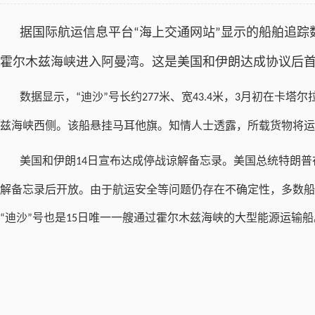
据国际航运信息平台
海上交通网站
显示的船舶追踪
“
”
霍尔木兹海峡进入
阿曼湾。这是美国和伊朗达成协议后
数据显示，
迪沙
号长约
米、宽
米，
月初在卡塔尔
“
”
277
43.4
3
兹海峡西侧。该船悬挂马耳他旗。知情人士透露，所载货物将运
美国和伊朗
日宣布达成停战谅解备忘录。美国总统特朗普
14
解备忘录后开放。由于航运安全等问题仍存在不确定性，多数船
迪沙
号也是
日唯一一艘通过霍尔木兹海峡的大型能源运输船
“
”
15