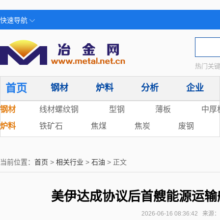
快速导航
热门关键
首页
钢材
炉料
分析
企业
钢材
线材螺纹钢
型钢
薄板
中厚
炉料
铁矿石
焦煤
焦炭
废钢
当前位置：
首页
>
相关行业
>
石油
> 正文
美伊达成协议后首艘能源运输
2026-06-16 08:36:42 