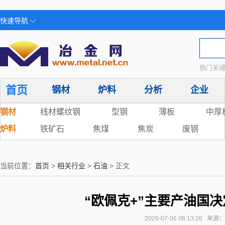
快速导航
热门关键
首页
钢材
炉料
分析
企业
钢材
线材螺纹钢
型钢
薄板
中厚
炉料
铁矿石
焦煤
焦炭
废钢
当前位置：
首页
>
相关行业
>
石油
> 正文
“欧佩克+”主要产油国
2026-07-06 08:13:26 