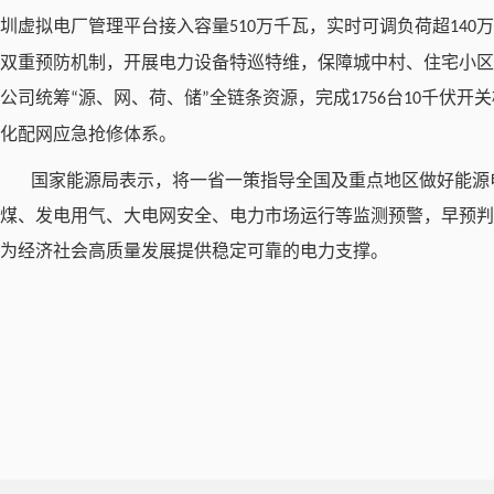
圳虚拟电厂管理平台接入容量
万千瓦，实时可调负荷超
万
510
140
双重预防机制，开展电力设备特巡特维，保障城中村、住宅小区
公司统筹
源、网、荷、储
全链条资源，完成
台
千伏开关
“
”
1756
10
化配网应急抢修体系。
国家能源局表示，将一省一策指导全国及重点地区做好能源
煤、发电用气、大电网安全、电力市场运行等监测预警，早预判
为经济社会高质量发展提供稳定可靠的电力支撑。