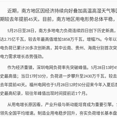
近期，南方地区因经济持续向好叠加高温高湿天气等
期较去年提前
天。目前，南方地区用电形势总体平稳
45
月
日至
日，南方多地电力负荷连续四日创下历史新高
5
25
28
达
亿千瓦，较去年最高值增加
万千瓦，增幅
。今年以
2.75
1858
7%
电负荷已累计
多次创新高，其中云南、贵州、海南分别首次突
20
电力需求增长态势强劲。
作为经济重镇，深圳电网负荷率先突破峰值。
月
日
时
5
28
13
4
史最高值；当日
时
分，负荷进一步攀升至
万千瓦，较去
17
10
2430
去年提前
天。福州电网也于
月
日
时
分迎来今年入夏后
40
5
28
12
50
史最高纪录，较往年峰值出现时间提前近
个月。
1
从用电增长原因看，产业升级与新动能培育成为重要引擎。
领先全国平均增速。制造业用电稳步回升，夯实负荷增长基本盘