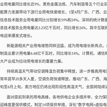
业用电量同比增长近
，黑色金属冶炼、汽车制造等五个行业
9%
能算力发展带动下游行业用电快速增长，
至
月广东、广西、云
1
4
信息技术服务业用电量同比分别增长
和
。深圳的统计数
59%
24%
息技术服务业用电量达
亿千瓦时，同比增长
，其中互联
3.23
26%
电迎来爆发式增长。
新能源相关产业用电增势同样迅猛，成为用电增长新亮点。
制造业累计用电量
亿千瓦时，同比增长
。计算机、通信
6.68
14%
大产业成为拉动用电增长的重要力量。
持续高温天气带动空调降温负荷集中释放，进一步推高用电
常年提早
多天入夏，空调负荷快速释放，推动广东、广西、海
20
旬至
月上旬，南方地区仍将出现阶段性高温天气，全国将陆续
6
面对提前到来的用电高峰，各地供电企业多措并举，全力保
迎峰度夏保供模式，制定
项保供举措，深化
数字电网
虚拟电
14
“
+