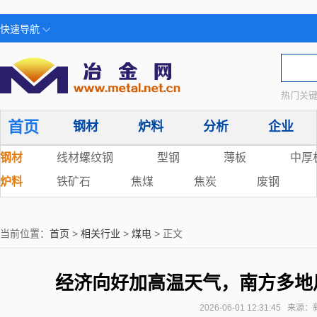
快速导航
热门关键
首页
钢材
炉料
分析
企业
钢材
线材螺纹钢
型钢
薄板
中厚
炉料
铁矿石
焦煤
焦炭
废钢
当前位置：
首页
>
相关行业
>
煤电
> 正文
经济向好加高温天气，南方多地
2026-06-01 12:31:45 