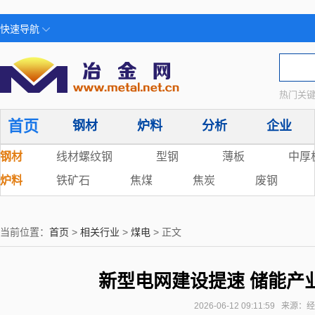
快速导航
热门关键
首页
钢材
炉料
分析
企业
钢材
线材螺纹钢
型钢
薄板
中厚
炉料
铁矿石
焦煤
焦炭
废钢
当前位置：
首页
>
相关行业
>
煤电
> 正文
新型电网建设提速 储能产
2026-06-12 09:11:59 来