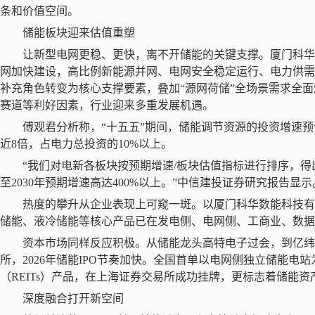
条和价值空间。
储能板块迎来估值重塑
让新型电网更稳、更快，离不开储能的关键支撑。厦门科
网加快建设，高比例新能源并网、电网安全稳定运行、电力供需
补充角色转变为核心支撑要素，叠加
“源网荷储”全场景需求全
赛道等利好因素，行业迎来多重发展机遇。
傅观君分析称，
“十五五”期间，储能调节资源的投资增速
近
8
倍，占电力总投资的
10%
以上。
“我们对电新各板块按预期增速
/
板块估值指标进行排序，得
至
2030
年预期增速高达
400%
以上。”中信建投证券研究报告显示
热度的攀升从企业表现上可窥一斑。以厦门科华数能科技
储能、液冷储能等核心产品已在发电侧、电网侧、工商业、数据
资本市场同样反应积极。从储能龙头高特电子过会，到亿
所，
2026
年储能
IPO
节奏加快。全国首单以电网侧独立储能电站
（
REITs
）产品，在上海证券交易所成功挂牌，更标志着储能资
深度融合打开新空间