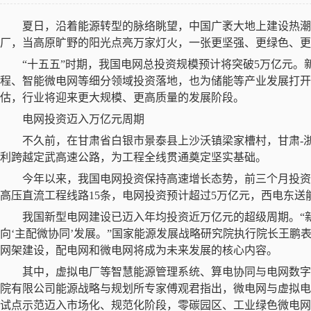
夏日，沿着能源转型的脉络眺望，中国广袤大地上建设热
厂，当高原旷野的阳光点亮万家灯火，一张更坚强、更绿色、更
“十五五”时期，我国电网总投资规模预计将突破
5
万亿元。
程、智能微电网等细分领域投资落地，也为储能等产业发展打开
估，行业将迎来更大规模、更高质量的发展阶段。
电网投资迈入万亿元周期
不久前，在甘肃省白银市景泰县上沙沃镇梁家槽村，甘肃
-
利跨越定武高速公路，为工程全线贯通奠定坚实基础。
今年以来，我国电网投资保持高速增长态势，前三个月投资
高压直流工程线路
15
条，电网投资预计超过
5
万亿元，西电东送
我国新型电网建设已迈入年均投资近万亿元的超级周期。
“
向‘主配微协同’发展。”国家能源发展战略研究院执行院长王鹏
网架建设，配电网和微电网将成为未来发展的核心内容。
其中，虚拟电厂等智慧能源管理系统、算电协同与电网数
院有限公司能源战略与规划所专家傅观君指出，微电网与虚拟电
试点示范迈入市场化、规范化阶段，零碳园区、工业绿色微电网