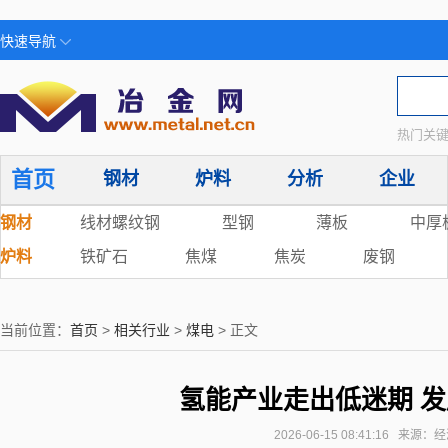
快速导航
热门关键
首页
钢材
炉料
分析
企业
钢材
线材螺纹钢
型钢
薄板
中厚
炉料
铁矿石
焦煤
焦炭
废钢
当前位置：
首页
>
相关行业
>
煤电
> 正文
氢能产业走出低迷期 
2026-06-15 08:41:16 来