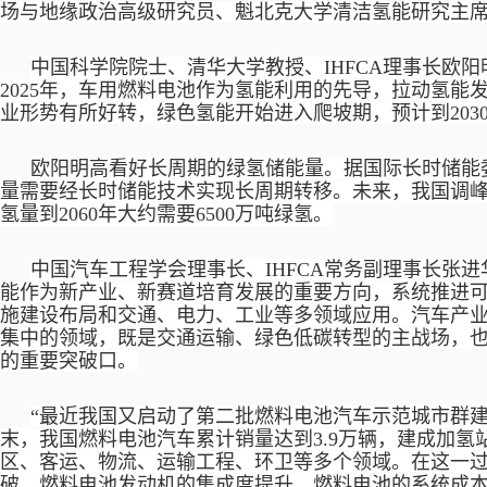
场与地缘政治高级研究员、魁北克大学清洁氢能研究主席Mikaa 
中国科学院院士、清华大学教授、
IHFCA理事长欧
2025年，车用燃料电池作为氢能利用的先导，拉动氢能
业形势有所好转，绿色氢能开始进入爬坡期，预计到203
欧阳明高看好长周期的绿氢储能量。据国际长时储能
量需要经长时储能技术实现长周期转移。未来，我国调
氢量到2060年大约需要6500万吨绿氢。
中国汽车工程学会理事长、
IHFCA常务副理事长张
能作为新产业、新赛道培育发展的重要方向，系统推进
施建设布局和交通、电力、工业等多领域应用。汽车产
集中的领域，既是交通运输、绿色低碳转型的主战场，
的重要突破口。
“最近我国又启动了第二批燃料电池汽车示范城市群建设
末，我国燃料电池汽车累计销量达到3.9万辆，建成加氢
区、客运、物流、运输工程、环卫等多个领域。在这一
破，燃料电池发动机的集成度提升，燃料电池的系统成本也大