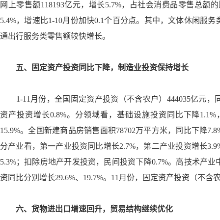
网上零售额
118193
亿元，增长
5.7%
，占社会消费品零售总额的
5.4%
，增速比
1-10
月份加快
0.1
个百分点。其中，文体休闲服务
通出行服务类零售额较快增长。
五、固定资产投资同比下降，制造业投资保持增长
1-11
月份，全国固定资产投资（不含农户）
444035
亿元，
资产投资增长
0.8%
。分领域看，基础设施投资同比下降
1.1%
15.9%
。全国新建商品房销售面积
78702
万平方米，同比下降
7.8
分产业看，第一产业投资同比增长
2.7%
，第二产业投资增长
3.9
5.3%
；扣除房地产开发投资，民间投资下降
0.7%
。高技术产业
资同比分别增长
29.6%
、
19.7%
。
11
月份，固定资产投资（不含
六、货物进出口增速回升，贸易结构继续优化