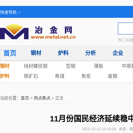
快速导航
热门关键
首页
钢材
炉料
分析
企业
钢材
线材螺纹钢
型钢
薄板
中厚
炉料
铁矿石
焦煤
焦炭
废钢
当前位置：
首页
>
热点焦点
> 正文
11月份国民经济延续稳
2025-12-15 10:43:29 来