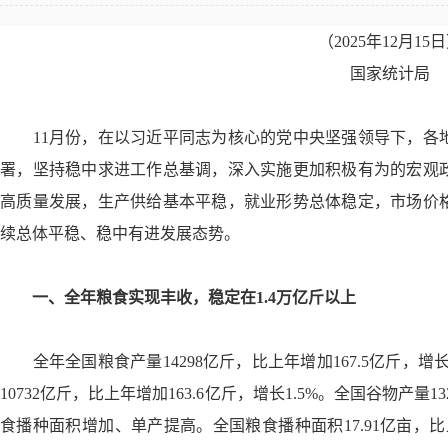
（2025年12月15
国家统计局
11
月份，在以习近平同志为核心的党中央坚强领导下，各
署，坚持稳中求进工作总基调，深入实施更加积极有为的宏观
高质量发展，生产供给基本平稳，就业形势总体稳定，市场价
续总体平稳、稳中有进发展态势。
一、全年粮食实现丰收，稳定在
1.4
万亿斤以上
全年全国粮食产量
14298
亿斤，比上年增加
167.5
亿斤，增
10732
亿斤，比上年增加
163.6
亿斤，增长
1.5%
。全国谷物产量
13
食播种面积增加、单产提高。全国粮食播种面积
17.91
亿亩，比