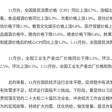
11
月份，全国居民消费价格（
CPI
）同比上涨
0.7%
，涨幅
看，食品烟酒价格同比上涨
0.3%
，衣着价格上涨
1.9%
，居住价
信价格下降
2.3%
，教育文化娱乐价格上涨
0.8%
，医疗保健价格
品烟酒价格中，猪肉价格下降
15.0%
，粮食价格下降
0.4%
，鲜果
和能源价格后的核心
CPI
同比上涨
1.2%
。
1-11
月份，全国居民消
11
月份，全国工业生产者出厂价格同比下降
2.2%
，环比
2.5%
，环比上涨
0.1%
。
1-11
月份，全国工业生产者出厂价格和购
总的来看，
11
月份国民经济运行总体平稳，延续稳中有进
有效需求不足，经济运行面临不少挑战。下阶段，要坚持以习
贯彻落实党的二十大和二十届历次全会、中央经济工作会议精
为的宏观政策，持续扩大内需、优化供给，做优增量、盘活存