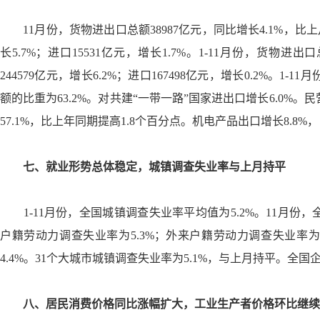
11
月份，货物进出口总额
38987
亿元，同比增长
4.1%
，比上
长
5.7%
；进口
15531
亿元，增长
1.7%
。
1-11
月份，货物进出口
244579
亿元，增长
6.2%
；进口
167498
亿元，增长
0.2%
。
1-11
月
额的比重为
63.2%
。对共建“一带一路”国家进出口增长
6.0%
。民
57.1%
，比上年同期提高
1.8
个百分点。机电产品出口增长
8.8%
，
七、就业形势总体稳定，城镇调查失业率与上月持平
1-11
月份，全国城镇调查失业率平均值为
5.2%
。
11
月份，
户籍劳动力调查失业率为
5.3%
；外来户籍劳动力调查失业率
4.4%
。
31
个大城市城镇调查失业率为
5.1%
，与上月持平。全国
八、居民消费价格同比涨幅扩大，工业生产者价格环比继续