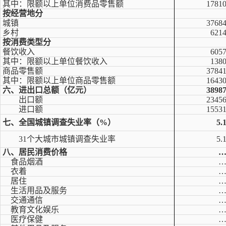
其中：限额以上单位消费品零售额
1781
按经营地分
城镇
3768
乡村
621
按消费类型分
餐饮收入
605
其中：限额以上单位餐饮收入
138
商品零售额
3784
其中：限额以上单位商品零售额
1643
六、进出口总额（亿元）
3898
出口额
2345
进口额
1553
七、全国城镇调查失业率（%）
5.
31个大城市城镇调查失业率
5.
八、居民消费价格
食品烟酒
衣着
居住
生活用品及服务
交通通信
教育文化娱乐
医疗保健