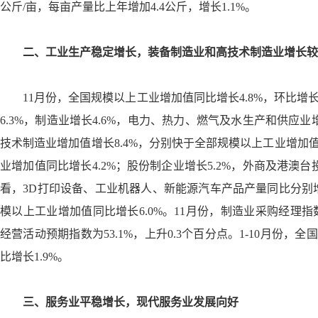
公斤
/
亩，每亩产量比上年增加
4.4
公斤，增长
1.1%
。
二、工业生产稳定增长，装备制造业和高技术制造业增长较
11
月份，全国规模以上工业增加值同比增长
4.8%
，环比增
6.3%
，制造业增长
4.6%
，电力、热力、燃气及水生产和供应业
技术制造业增加值增长
8.4%
，分别快于全部规模以上工业增加
业增加值同比增长
4.2%
；股份制企业增长
5.2%
，外商及港澳台
看，
3D
打印设备、工业机器人、新能源汽车产品产量同比分别
模以上工业增加值同比增长
6.0%
。
11
月份，制造业采购经理指
经营活动预期指数为
53.1%
，上升
0.3
个百分点。
1-10
月份，全国
比增长
1.9%
。
三、服务业平稳增长，现代服务业发展向好