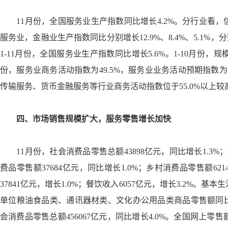
11
月份，全国服务业生产指数同比增长
4.2%
。分行业看，
服务业，金融业生产指数同比分别增长
12.9%
、
8.4%
、
5.1%
，分
1-11
月份，全国服务业生产指数同比增长
5.6%
。
1-10
月份，规
份，服务业商务活动指数为
49.5%
，服务业业务活动预期指数为
传输服务、货币金融服务等行业商务活动指数位于
55.0%
以上较
四、市场销售规模扩大，服务零售增长加快
11
月份，社会消费品零售总额
43898
亿元，同比增长
1.3%
；
费品零售额
37684
亿元，同比增长
1.0%
；乡村消费品零售额
621
37841
亿元，增长
1.0%
；餐饮收入
6057
亿元，增长
3.2%
。基本生
单位粮油食品类、通讯器材类、文化办公用品类商品零售额同
会消费品零售总额
456067
亿元，同比增长
4.0%
。全国网上零售