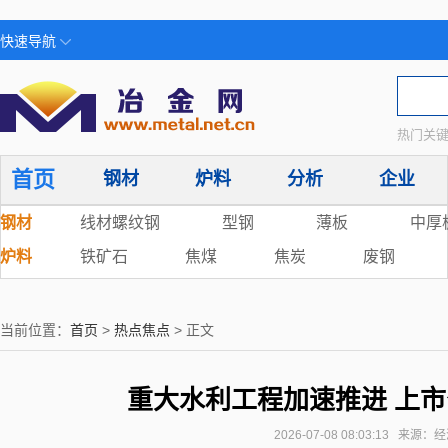
快速导航
热门关键
首页
钢材
炉料
分析
企业
钢材
线材螺纹钢
型钢
薄板
中厚
炉料
铁矿石
焦煤
焦炭
废钢
当前位置：
首页
>
热点焦点
> 正文
重大水利工程加速推进 上
2026-07-08 08:03:13 来