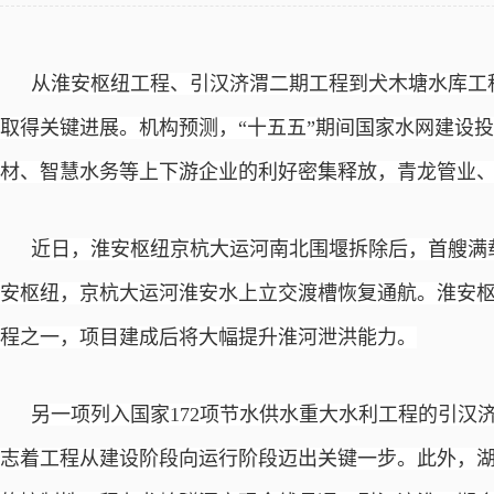
从淮安枢纽工程、引汉济渭二期工程到犬木塘水库工
取得关键进展。机构预测，“十五五”期间国家水网建设
材、智慧水务
等上下游企业的利好密集释放，青龙管业
近日，淮安枢纽京杭大运河南北围堰拆除后，首艘满
安枢纽，京杭大运河淮安水上立交渡槽恢复通航。淮安
程之一，项目建成后将大幅提升淮河泄洪能力。
另一项列入国家
172项节水供水重大水利工程的引汉
志着工程从建设阶段向运行阶段迈出关键一步。此外，