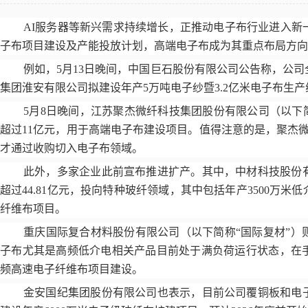
AI
服务器等新兴需求持续增长，正推动电子布行业进入新
子布项目建设及产能投放计划，高端电子布成为其重点布局方向
例如，
5
月
13
日晚间，中国巨石股份有限公司公告称，公司
集团淮安有限公司拟建设年产
5
万吨电子纱暨
3.2
亿米电子布生产
5
月
8
日晚间，江苏聚杰微纤科技集团股份有限公司（以下简
超过
11
亿元，用于高端电子布建设项目。值得注意的是，聚杰
才通过收购切入电子布领域。
此外，多家企业此前宣布推进扩产。其中，中材科技股份
超过
44.81
亿元，投向特种玻纤领域，其中包括年产
3500
万米低
纤维布项目。
重庆国际复合材料股份有限公司（以下简称
“国际复材”
子布尤其是高频低介电相关产品目前处于满负荷运行状态，在
频高速电子纤维布项目建设。
金安国纪集团股份有限公司也表示，目前公司覆铜板和电