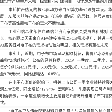
建设年产
6000
万米电子级玻纤布扩建项目，预计
2026
年底前开始
本轮扩产热潮的核心驱动力来自
AI
算力基础设施建设。
展，
AI
服务器等产品对
PCB
（印制电路板）的层数、信号速度
子布等高性能电子布的需求不断增加。
工业和信息化部信息通信经济专家委员会委员盘和林对
长，核心驱动因素来自
AI
基建投资带动
PCB
需求提升，并进一
AI
服务器对电子布的需求拉动较为明显，相关需求有望在未来
事实上，近期，电子布市场呈现紧缺特征，售价也水涨船
简称
“宏和科技”）公布的经营数据，
2025
年一季度、二季度、
售价分别为
4.51
元
/
米、
5.08
元
/
米、
5.29
元
/
米、
6.52
元
/
米。
2026
至
9.78
元
/
米，同比涨幅达
116.85%
。
在电子布涨价的影响下，相关上市公司一季度业绩持续爆
润
2.70
亿元，同比增长
412.94%
。宏和科技一季度实现归母净利
明确表示，一季度业绩增长主要是普通
E
玻璃纤维电子布销售
致。
“电子布已从传统配套材料升级为算力与通信基建的核心基