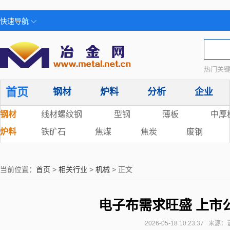
快速导航
热门关键
首页
钢材
炉料
分析
企业
钢材
线材螺纹钢
型钢
薄板
中厚
炉料
铁矿石
焦煤
焦炭
废钢
当前位置：
首页
>
相关行业
>
机械
> 正文
电子布需求旺盛 上市
2026-05-18 10:23:37 