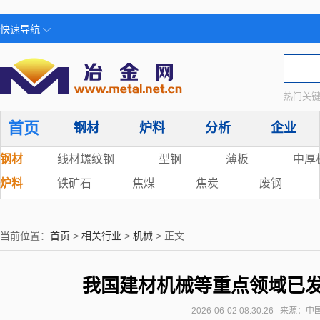
快速导航
热门关键
首页
钢材
炉料
分析
企业
钢材
线材螺纹钢
型钢
薄板
中厚
炉料
铁矿石
焦煤
焦炭
废钢
当前位置：
首页
>
相关行业
>
机械
> 正文
我国建材机械等重点领域已发
2026-06-02 08:30:26 来