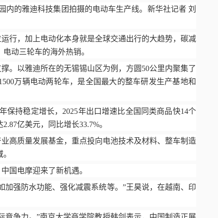
园内的雅迪科技集团拍摄的电动车生产线。新华社记者 刘
位运行，加上电动化本身就是全球交通出行的大趋势，碳减
、电动三轮车的海外热销。
支撑。以雅迪所在的无锡锡山区为例，方圆
50
公里内聚集了
1500
万辆电动两轮车，是全国最大的整车研发生产基地和
年保持稳定增长，
2025
年出口增速比全国同类商品快
14
个
达
2.87
亿美元，同比增长
33.7%
。
产业高质量发展基金，重点投向电池技术及材料、整车制造
域。
，中国电摩迎来了新机遇。
如加强防水功能、强化减震系统等。”王昊说，在越南、印
际竞争力。”南京大学商学院教授韩剑表示，中国制造正展