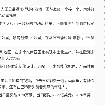
责人王昊最近忙得脚不沾地，国际差旅一个接一个，海外订
电动摩托车。
中国大街小巷普及的电动两轮车，正随着国际能源供应紧
9
公里，最高时速
100
公里，在欧洲市场也是‘爆款’。”王昊
和地区，在多个东南亚国家实现本土化生产，并在欧洲多
同比大增
70%
。
，我们会做定制化设计，还配上不少智能化配件，产品性价
、电动三轮车的视频，点击量动辄数十万。画面里，有骑着
骑手，还有在巴黎街头骑着兜风的年轻人。
出口量突破
2670
万辆，出口额达
68.29
亿美元。
2026
年第一