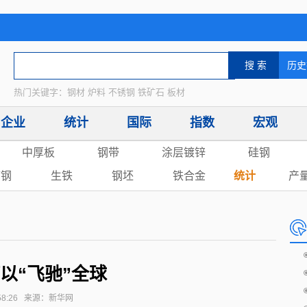
热门关键字：钢材 炉料 不锈钢 铁矿石 板材
企业
统计
国际
指数
宏观
中厚板
钢带
涂层镀锌
硅钢
废钢
生铁
钢坯
铁合金
统计
产
以“飞驰”全球
08:58:26 来源：新华网