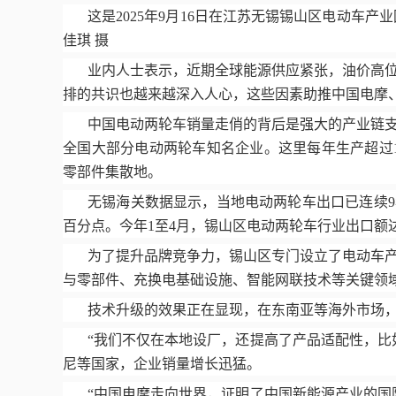
这是
2025
年
9
月
16
日在江苏无锡锡山区电动车产业
佳琪 摄
业内人士表示，近期全球能源供应紧张，油价高
排的共识也越来越深入人心，这些因素助推中国电摩
中国电动两轮车销量走俏的背后是强大的产业链
全国大部分电动两轮车知名企业。这里每年生产超过
零部件集散地。
无锡海关数据显示，当地电动两轮车出口已连续
9
百分点。今年
1
至
4
月，锡山区电动两轮车行业出口额
为了提升品牌竞争力，锡山区专门设立了电动车
与零部件、充换电基础设施、智能网联技术等关键领
技术升级的效果正在显现，在东南亚等海外市场
“我们不仅在本地设厂，还提高了产品适配性，比
尼等国家，企业销量增长迅猛。
“中国电摩走向世界，证明了中国新能源产业的国