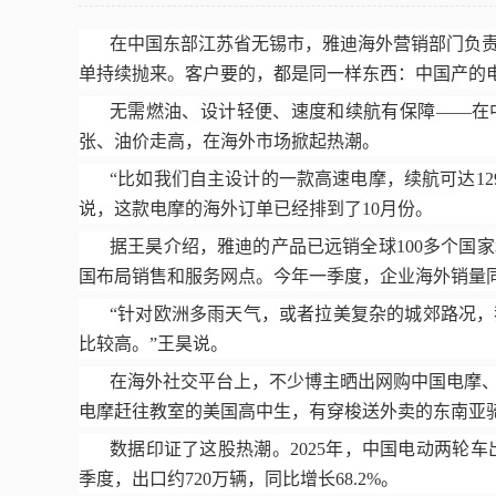
在中国东部江苏省无锡市，雅迪海外营销部门负
单持续抛来。客户要的，都是同一样东西：中国产的
无需燃油、设计轻便、速度和续航有保障
——在
张、油价走高，在海外市场掀起热潮。
“比如我们自主设计的一款高速电摩，续航可达
12
说，这款电摩的海外订单已经排到了
10
月份。
据王昊介绍，雅迪的产品已远销全球
100
多个国家
国布局销售和服务网点。今年一季度，企业海外销量
“针对欧洲多雨天气，或者拉美复杂的城郊路况
比较高。”王昊说。
在海外社交平台上，不少博主晒出网购中国电摩
电摩赶往教室的美国高中生，有穿梭送外卖的东南亚
数据印证了这股热潮。
2025
年，中国电动两轮车
季度，出口约
720
万辆，同比增长
68.2%
。