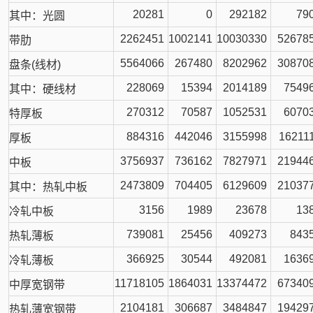
20281
0
292182
79
其中：光圆
2262451
1002141
10030330
52678
带肋
5564066
267480
8202962
30870
盘条(线材)
228069
15394
2014189
7549
其中：硬线材
270312
70587
1052531
6070
特厚板
884316
442046
3155998
16211
厚板
3756937
736162
7827971
21944
中板
2473809
704405
6129609
21037
其中：热轧中板
3156
1989
23678
13
冷轧中板
739081
25456
409273
843
热轧薄板
366925
30544
492081
1636
冷轧薄板
11718105
1864031
13374472
67340
中厚宽钢带
2104181
306687
3484847
19429
热轧薄宽钢带