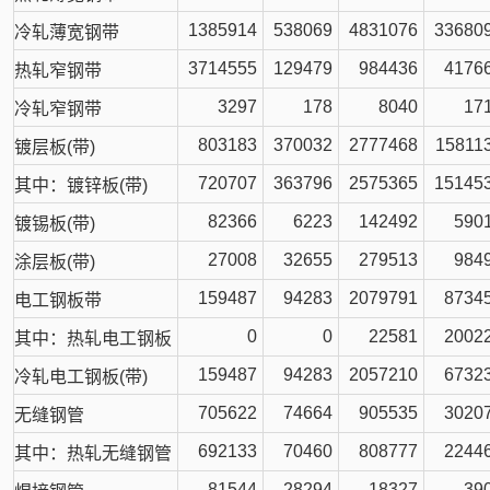
1385914
538069
4831076
33680
冷轧薄宽钢带
3714555
129479
984436
4176
热轧窄钢带
3297
178
8040
17
冷轧窄钢带
803183
370032
2777468
15811
镀层板(带)
720707
363796
2575365
15145
其中：镀锌板(带)
82366
6223
142492
590
镀锡板(带)
27008
32655
279513
984
涂层板(带)
159487
94283
2079791
8734
电工钢板带
0
0
22581
2002
其中：热轧电工钢板
159487
94283
2057210
6732
冷轧电工钢板(带)
705622
74664
905535
3020
无缝钢管
692133
70460
808777
2244
其中：热轧无缝钢管
81544
28294
18327
39