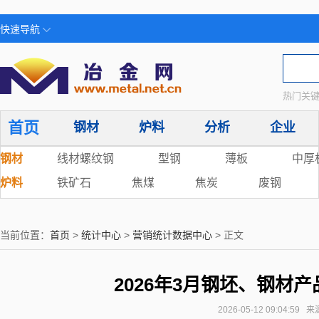
快速导航
热门关键
首页
钢材
炉料
分析
企业
钢材
线材螺纹钢
型钢
薄板
中厚
炉料
铁矿石
焦煤
焦炭
废钢
当前位置：
首页
>
统计中心
>
营销统计数据中心
> 正文
2026年3月钢坯、钢材
2026-05-12 09:04:59