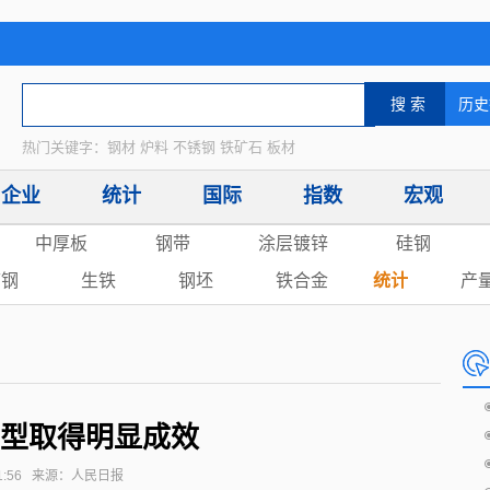
热门关键字：钢材 炉料 不锈钢 铁矿石 板材
企业
统计
国际
指数
宏观
中厚板
钢带
涂层镀锌
硅钢
废钢
生铁
钢坯
铁合金
统计
产
型取得明显成效
13:21:56 来源：人民日报