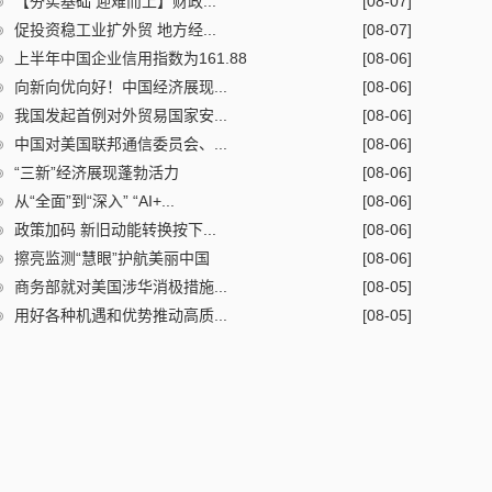
【夯实基础 迎难而上】财政...
[08-07]
促投资稳工业扩外贸 地方经...
[08-07]
上半年中国企业信用指数为161.88
[08-06]
向新向优向好！中国经济展现...
[08-06]
我国发起首例对外贸易国家安...
[08-06]
中国对美国联邦通信委员会、...
[08-06]
“三新”经济展现蓬勃活力
[08-06]
从“全面”到“深入” “AI+...
[08-06]
政策加码 新旧动能转换按下...
[08-06]
擦亮监测“慧眼”护航美丽中国
[08-06]
商务部就对美国涉华消极措施...
[08-05]
用好各种机遇和优势推动高质...
[08-05]